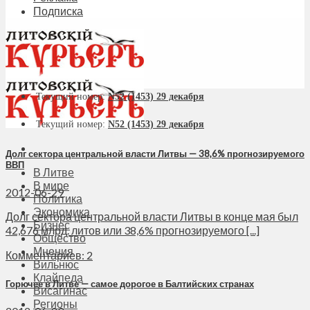
Подписка
Текущий номер:
N52 (1453) 29 декабря
Текущий номер:
N52 (1453) 29 декабря
Долг сектора центральной власти Литвы — 38,6% прогнозируемого
ВВП
В Литве
В мире
2012-06-29
Политика
Экономика
Долг сектора центральной власти Литвы в конце мая был
Бизнес
42,676 млрд. литов или 38,6% прогнозируемого [...]
Общество
Мнения
Комментариев: 2
Вильнюс
Клайпеда
Горючее в Литве — самое дорогое в Балтийских странах
Висагинас
Регионы