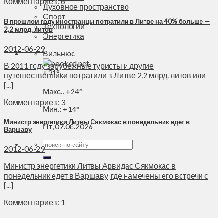
Комментариев: 6
Духовное пространство
Спорт
В прошлом году иностранцы потратили в Литве на 40% больше —
Технологии
2,2 млрд. литов
Энергетика
2012-06-29
Вильнюс
В 2011 году зарубежные туристы и другие
+
31°
путешественники потратили в Литве 2,2 млрд. литов или
C
[...]
Макс.:
+
24°
Комментариев: 3
Мин.:
+
14°
Министр энергетики Литвы Сякмокас в понедельник едет в
Пт, 07.08.2026
Варшаву
2012-06-29
Министр энергетики Литвы Арвидас Сякмокас в
понедельник едет в Варшаву, где намечены его встречи с
[...]
Комментариев: 1