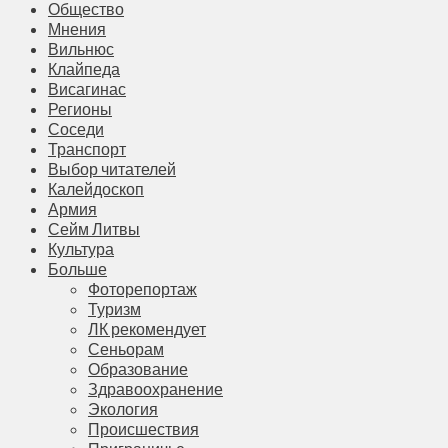
Общество
Мнения
Вильнюс
Клайпеда
Висагинас
Регионы
Соседи
Транспорт
Выбор читателей
Калейдоскоп
Армия
Сейм Литвы
Культура
Больше
Фоторепортаж
Туризм
ЛК рекомендует
Сеньорам
Образование
Здравоохранение
Экология
Происшествия