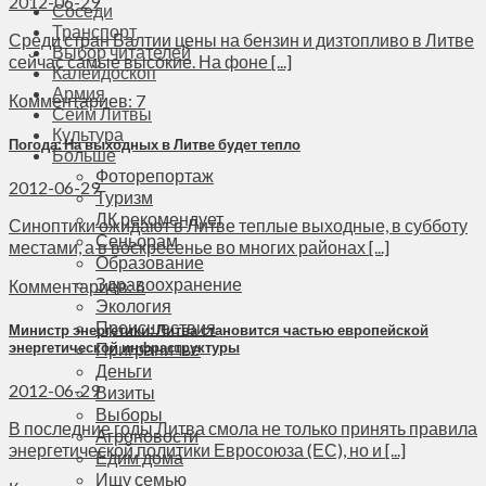
2012-06-29
Соседи
Транспорт
Среди стран Балтии цены на бензин и дизтопливо в Литве
Выбор читателей
сейчас самые высокие. На фоне [...]
Калейдоскоп
Армия
Комментариев: 7
Сейм Литвы
Культура
Погода: На выходных в Литве будет тепло
Больше
Фоторепортаж
2012-06-29
Туризм
ЛК рекомендует
Синоптики ожидают в Литве теплые выходные, в субботу
Сеньорам
местами, а в воскресенье во многих районах [...]
Образование
Здравоохранение
Комментариев: 6
Экология
Происшествия
Министр энергетики: Литва становится частью европейской
Приграничье
энергетической инфраструктуры
Деньги
2012-06-29
Визиты
Выборы
В последние годы Литва смола не только принять правила
Агроновости
энергетической политики Евросоюза (ЕС), но и [...]
Едим дома
Ищу семью