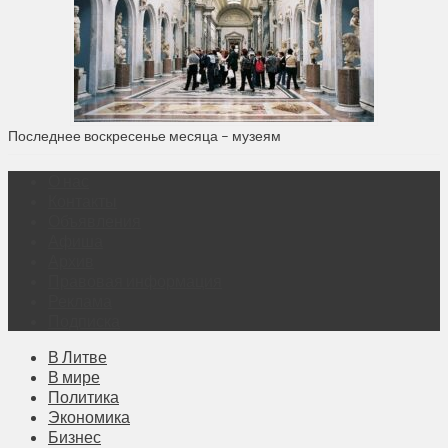
Последнее воскресенье месяца – музеям
О нас
Контакты
Объявления
Афиша
Архив
Правовая информация
Реклама
Подписка
В Литве
В мире
Политика
Экономика
Бизнес