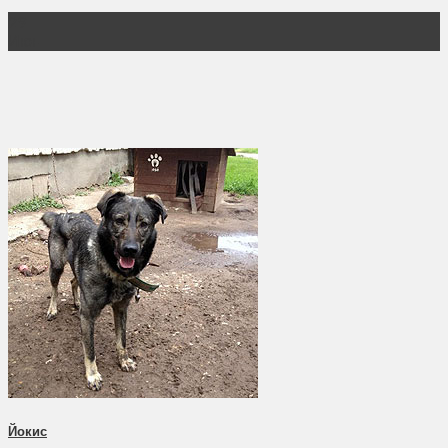
29
Июн
Йокис