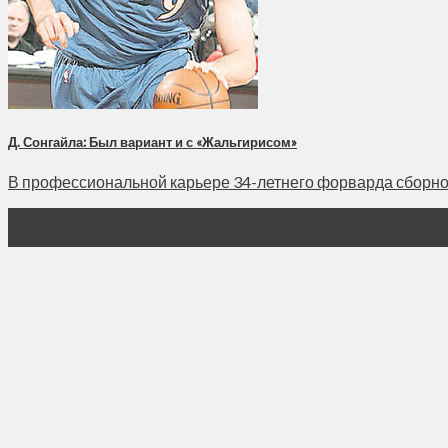
Д. Сонгайла: Был вариант и с «Жальгирисом»
В профессиональной карьере 34-летнего форварда сборной
20
Сен