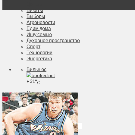
20
Деньги
Сен
Визиты
Выборы
Агроновости
Едим дома
Ищу семью
Духовное пространство
Спорт
Технологии
Энергетика
Вильнюс
+
31°
C
Макс.:
+
31°
Мин.:
+
21°
Чт, 06.08.2026