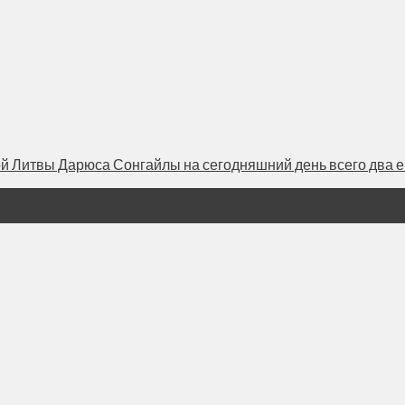
 Литвы Дарюса Сонгайлы на сегодняшний день всего два евр