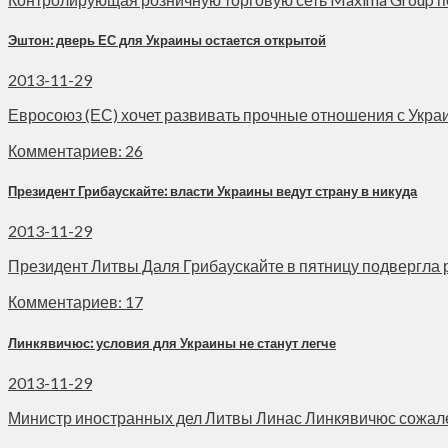
Эштон: дверь ЕС для Украины остается открытой
2013-11-29
Евросоюз (ЕС) хочет развивать прочные отношения с Украино
Комментариев: 26
Президент Грибаускайте: власти Украины ведут страну в никуда
2013-11-29
Президент Литвы Даля Грибаускайте в пятницу подвергла ре
Комментариев: 17
Линкявичюс: условия для Украины не станут легче
2013-11-29
Министр иностранных дел Литвы Линас Линкявичюс сожалеет 