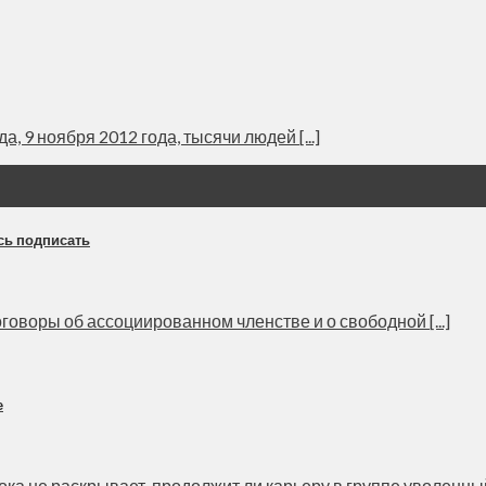
, 9 ноября 2012 года, тысячи людей [...]
сь подписать
оворы об ассоциированном членстве и о свободной [...]
е
 не раскрывает, продолжит ли карьеру в группе уволенный [