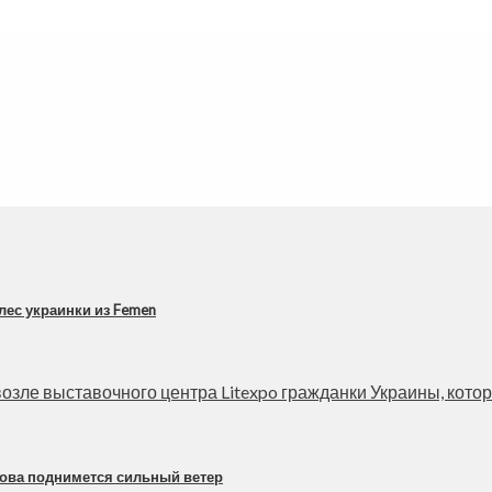
лес украинки из Femen
зле выставочного центра Litexpo гражданки Украины, которая
нова поднимется сильный ветер