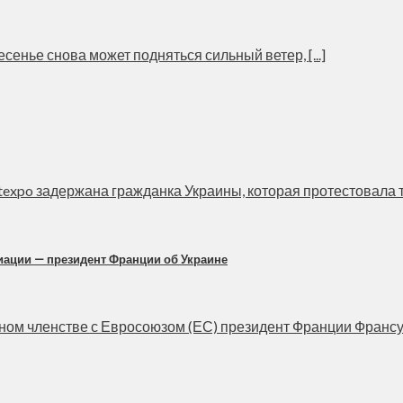
сенье снова может подняться сильный ветер, [...]
expo задержана гражданка Украины, которая протестовала топ
циации — президент Франции об Украине
ом членстве с Евросоюзом (ЕС) президент Франции Франсуа 