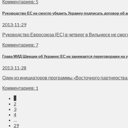
Комментариев: 5
Руководство ЕС не смогло убедить Украину подписать договор об 
2013-11-29
Руководство Евросоюза (ЕС) в четверг в Вильнюсе не смогл
Комментариев: 7
Глава МИД Швеции об Украине: ЕС не занимается переговорами на у
2013-11-28
Один из инициаторов программы «Восточного партнерства» 
Комментариев: 1
1
2
3
4
…
29