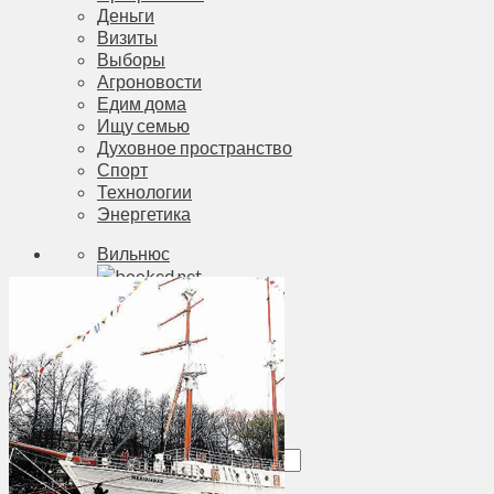
Деньги
Визиты
Выборы
Агроновости
Едим дома
Ищу семью
Духовное пространство
Спорт
Технологии
Энергетика
Вильнюс
+
21°
C
Макс.:
+
25°
Мин.:
+
12°
Вс, 09.08.2026