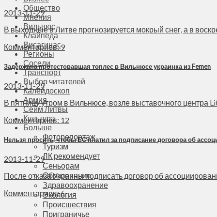
Общество
2013-11-29
Мнения
Вильнюс
В выходные в Литве прогнозируется мокрый снег, а в воскре
Клайпеда
Висагинас
Комментариев: 9
Регионы
Соседи
Задержана протестовавшая топлес в Вильнюсе украинка из Femen
Транспорт
Выбор читателей
2013-11-29
Калейдоскоп
Армия
В пятницу утром в Вильнюсе, возле выставочного центра Lit
Сейм Литвы
Культура
Комментариев: 12
Больше
Фоторепортаж
Нельзя просить, чтобы ЕС платил за подписание договора об ассо
Туризм
ЛК рекомендует
2013-11-29
Сеньорам
Образование
После отказа Украины подписать договор об ассоциированн
Здравоохранение
Комментариев: 6
Экология
Происшествия
Приграничье