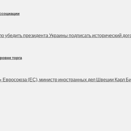
ассоциации
о убедить президента Украины подписать исторический догово
ровне торга
Евросоюза (ЕС), министр иностранных дел Швеции Карл Бильд