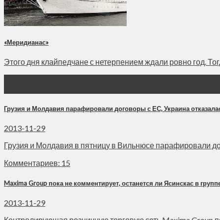
«Меридианас»
Этого дня клайпедчане с нетерпением ждали ровно год. Тогда
29
Ноя
Грузия и Молдавия парафировали договоры с ЕС, Украина отказала
2013-11-29
Грузия и Молдавия в пятницу в Вильнюсе парафировали дог
Комментариев: 15
Maxima Group пока не комментирует, останется ли Ясинскас в групп
2013-11-29
Контролирующая розничную торговую сеть Maxima Group пока