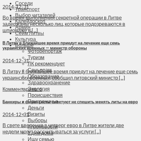
Соседи
2014-12-31
Транспорт
Выбор читателей
Во время выполнения секретной операции в Литве
Калейдоскоп
задержаны несколько лиц, которые подозреваются в
Армия
шпионаже в [...]
Сейм Литвы
Культура
В Литву в ближайшее время приедут на лечение еще семь
Больше
украинских военных — министр обороны
Фоторепортаж
Туризм
2014-12-31
ЛК рекомендует
Сеньорам
В Литву в ближайшее время приедут на лечение еще семь
Образование
украинских военных, сообщил литовский министр [...]
Здравоохранение
Экология
Комментариев: 6
Происшествия
Приграничье
Банкиры и финансисты советуют не спешить менять литы на евро
Деньги
Визиты
2014-12-31
Выборы
В свете введения в четверг евро в Литве жители две
Агроновости
недели могут рассчитываться за услуги [...]
Едим дома
Ищу семью