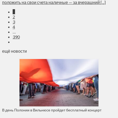
положить на свои счета наличные — за вчерашний [...]
1
2
3
4
…
390
ещё новости
В день Полонии в Вильнюсе пройдет бесплатный концерт