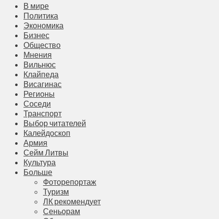
В мире
Политика
Экономика
Бизнес
Общество
Мнения
Вильнюс
Клайпеда
Висагинас
Регионы
Соседи
Транспорт
Выбор читателей
Калейдоскоп
Армия
Сейм Литвы
Культура
Больше
Фоторепортаж
Туризм
ЛК рекомендует
Сеньорам