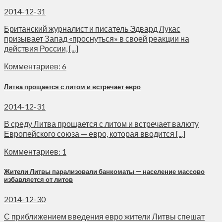
2014-12-31
Британский журналист и писатель Эдвард Лукас
призывает Запад «проснуться» в своей реакции на
действия России, [...]
Комментариев: 6
Литва прощается с литом и встречает евро
2014-12-31
В среду Литва прощается с литом и встречает валюту
Европейского союза — евро, которая вводится [...]
Комментариев: 1
Жители Литвы парализовали банкоматы — население массово
избавляется от литов
2014-12-30
С приближением введения евро жители Литвы спешат