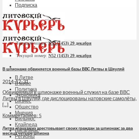
Подписка
Текущий номер:
N52 (1453) 29 декабря
Текущий номер:
N52 (1453) 29 декабря
В шпионаже обвиняется военный базы ВВС Литвы в Шяуляй
В Литве
2014-12-31
В мире
Политика
Обвиняемый в шпионаже военный служил на базе ВВС
Экономика
Литвы в Шяуляй, где дислоцированы натовские самолёты,
Бизнес
[...]
Общество
Мнения
Комментариев: 5
Вильнюс
Клайпеда
Литва «пачками» арестовывает своих граждан за шпионаж: за два
Висагинас
месяца четыре шпиона
Регионы