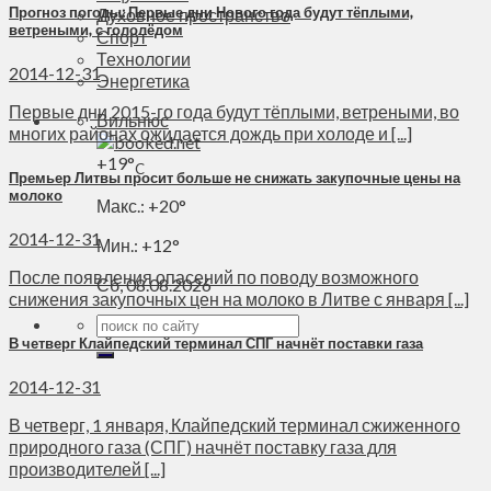
Прогноз погоды: Первые дни Нового года будут тёплыми,
Духовное пространство
ветреными, с гололёдом
Спорт
Технологии
2014-12-31
Энергетика
Первые дни 2015-го года будут тёплыми, ветреными, во
Вильнюс
многих районах ожидается дождь при холоде и [...]
+
19°
C
Премьер Литвы просит больше не снижать закупочные цены на
молоко
Макс.:
+
20°
2014-12-31
Мин.:
+
12°
После появления опасений по поводу возможного
Сб, 08.08.2026
снижения закупочных цен на молоко в Литве с января [...]
В четверг Клайпедский терминал СПГ начнёт поставки газа
2014-12-31
В четверг, 1 января, Клайпедский терминал сжиженного
природного газа (СПГ) начнёт поставку газа для
производителей [...]