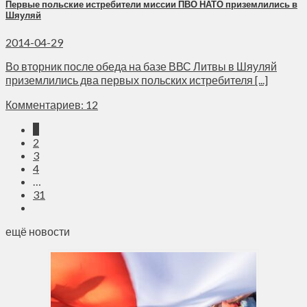
Первые польские истребители миссии ПВО НАТО приземлились в
Шяуляй
2014-04-29
Во вторник после обеда на базе ВВС Литвы в Шяуляй
приземлились два первых польских истребителя [...]
Комментариев: 12
1
2
3
4
…
31
ещё новости