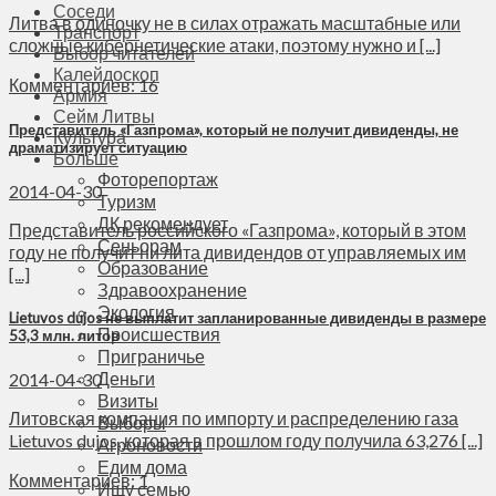
Соседи
Литва в одиночку не в силах отражать масштабные или
Транспорт
сложные кибернетические атаки, поэтому нужно и [...]
Выбор читателей
Калейдоскоп
Комментариев: 16
Армия
Сейм Литвы
Представитель «Газпрома», который не получит дивиденды, не
Культура
драматизирует ситуацию
Больше
Фоторепортаж
2014-04-30
Туризм
ЛК рекомендует
Представитель российского «Газпрома», который в этом
Сеньорам
году не получит ни лита дивидендов от управляемых им
Образование
[...]
Здравоохранение
Экология
Lietuvos dujos не выплатит запланированные дивиденды в размере
Происшествия
53,3 млн. литов
Приграничье
Деньги
2014-04-30
Визиты
Литовская компания по импорту и распределению газа
Выборы
Lietuvos dujos, которая в прошлом году получила 63,276 [...]
Агроновости
Едим дома
Комментариев: 1
Ищу семью