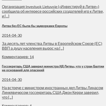
Организация Investuok Lietuvoje («Инвестируй в Литве»)
сообщила об интересе российских создателей игр к Литве,
и [...]
Литва без ЕС была бы задворками Европы
2014-04-30
За десять лет членства Литвы в Европейском Союзе (ЕС)
ВВП а душу населения вырос на [...]
Комментариев: 14
Госсекретарь США заверил министра ИД Литвы, что у стран Балтии
не оснований для опасений
2014-04-30
На встрече с министром иностранных дел Литвы Линасом
Линкявичюсом госсекретарь США Джон Керри заверил,
что [...]
Комментариев: 4