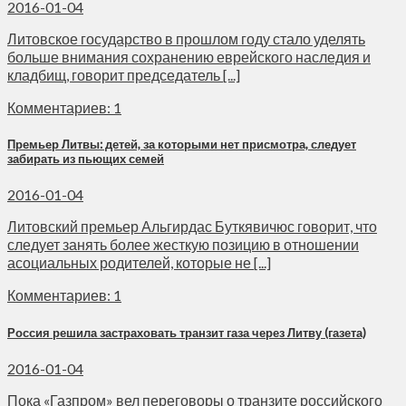
2016-01-04
Литовское государство в прошлом году стало уделять
больше внимания сохранению еврейского наследия и
кладбищ, говорит председатель [...]
Комментариев: 1
Премьер Литвы: детей, за которыми нет присмотра, следует
забирать из пьющих семей
2016-01-04
Литовский премьер Альгирдас Буткявичюс говорит, что
следует занять более жесткую позицию в отношении
асоциальных родителей, которые не [...]
Комментариев: 1
Россия решила застраховать транзит газа через Литву (газета)
2016-01-04
Пока «Газпром» вел переговоры о транзите российского