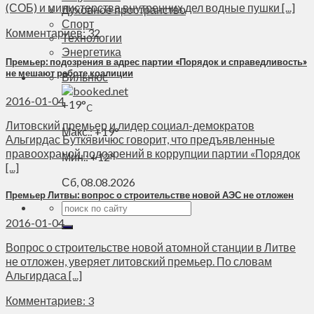
(СОБ) и министерства внутренних дел водные пушки [...]
Духовное пространство
Спорт
Комментариев: 32
Технологии
Энергетика
Премьер: подозрения в адрес партии «Порядок и справедливость»
не мешают работе коалиции
Вильнюс
2016-01-04
+
19°
C
Литовский премьер и лидер социал-демократов
Макс.:
+
19°
Альгирдас Буткявичюс говорит, что предъявленные
правоохраной подозрений в коррупции партии «Порядок
Мин.:
+
12°
[...]
Сб, 08.08.2026
Премьер Литвы: вопрос о строительстве новой АЭС не отложен
2016-01-04
Вопрос о строительстве новой атомной станции в Литве
не отложен, уверяет литовский премьер. По словам
Альгирдаса [...]
Комментариев: 3