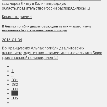
газа через Литву в Калининградскую
область, правительство России распорядилось [...]
Комментариев: 1
В Альпах погибли два литовца, один из них — заместитель
начальника Бюро криминальной полиции
2016-01-04
Во Французских Альпах погибли два литовских
альпиниста, один из них — заместитель начальника Бюро
криминальной полиции, член [...]
1
…
381
382
383
384
385