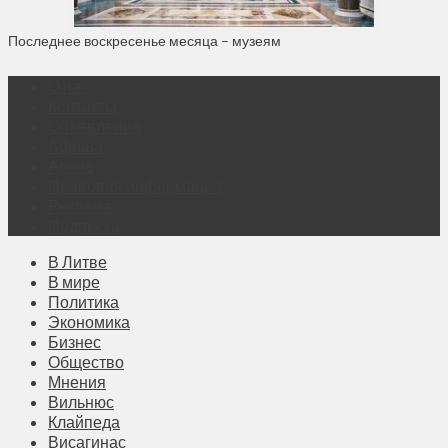
Последнее воскресенье месяца – музеям
О нас
Контакты
Объявления
Афиша
Архив
Правовая информация
Реклама
Подписка
В Литве
В мире
Политика
Экономика
Бизнес
Общество
Мнения
Вильнюс
Клайпеда
Висагинас