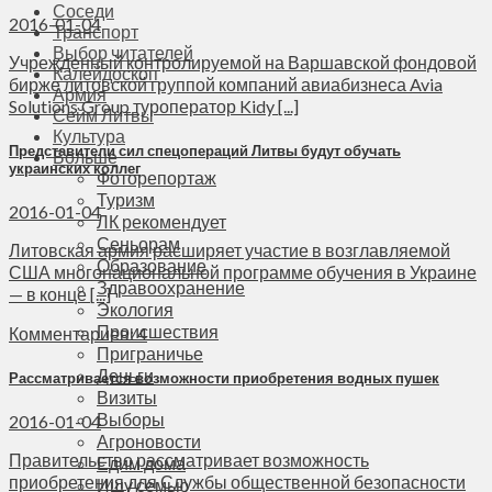
Соседи
2016-01-04
Транспорт
Выбор читателей
Учрежденный контролируемой на Варшавской фондовой
Калейдоскоп
бирже литовской группой компаний авиабизнеса Avia
Армия
Solutions Group туроператор Kidy [...]
Сейм Литвы
Культура
Представители сил спецопераций Литвы будут обучать
Больше
украинских коллег
Фоторепортаж
Туризм
2016-01-04
ЛК рекомендует
Сеньорам
Литовская армия расширяет участие в возглавляемой
Образование
США многонациональной программе обучения в Украине
Здравоохранение
— в конце [...]
Экология
Происшествия
Комментариев: 4
Приграничье
Деньги
Рассматривается возможности приобретения водных пушек
Визиты
Выборы
2016-01-04
Агроновости
Правительство рассматривает возможность
Едим дома
приобретения для Службы общественной безопасности
Ищу семью