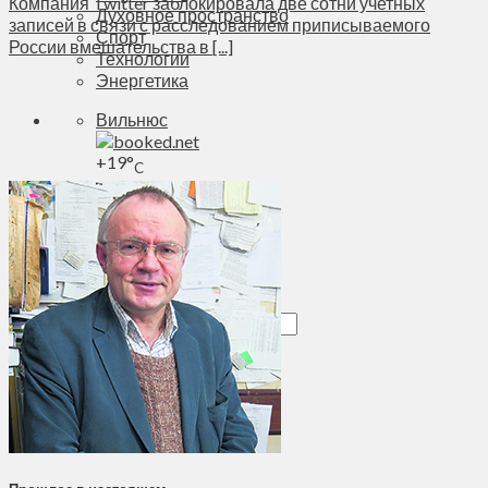
Компания Twitter заблокировала две сотни учетных
Духовное пространство
записей в связи с расследованием приписываемого
Спорт
России вмешательства в [...]
Технологии
Энергетика
Вильнюс
+
19°
C
Макс.:
+
23°
Мин.:
+
12°
Вс, 09.08.2026