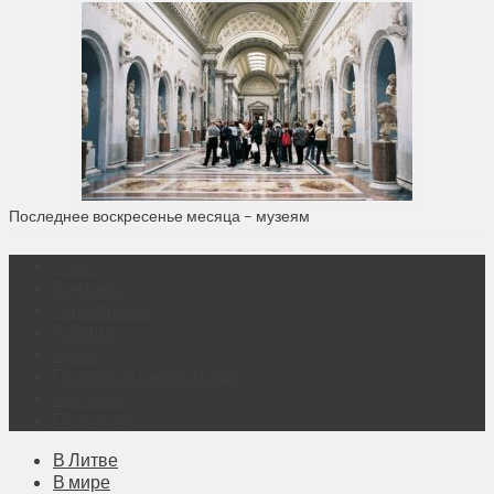
Последнее воскресенье месяца – музеям
О нас
Контакты
Объявления
Афиша
Архив
Правовая информация
Реклама
Подписка
В Литве
В мире