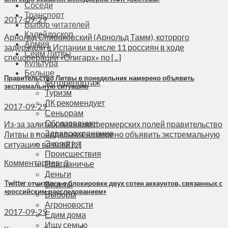
Соседи
Транспорт
2017-09-29
Выбор читателей
Калейдоскоп
Арнольд Спиваковский (Арнольд Тамм), которого
Армия
задержали в Испании в числе 11 россиян в ходе
Сейм Литвы
спецоперации «Олигарх» по [...]
Культура
Больше
Правительство Литвы в понедельник намерено объявить
Фоторепортаж
экстремальную ситуацию
Туризм
ЛК рекомендует
2017-09-29
Сеньорам
Образование
Из-за залитых ливнями фермерских полей правительство
Здравоохранение
Литвы в понедельник намерено объявить экстремальную
Экология
ситуацию во всей [...]
Происшествия
Комментариев: 3
Приграничье
Деньги
Визиты
Twitter отчитался о блокировке двух сотен аккаунтов, связанных с
«российским расследованием»
Выборы
Агроновости
2017-09-29
Едим дома
Ищу семью