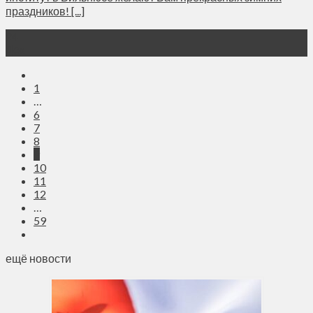
праздников! [...]
24
Дек
1
…
6
7
8
9
10
11
12
…
59
ещё новости