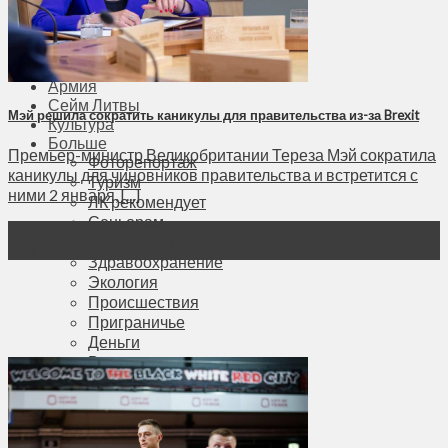
Соседи
Транспорт
Выбор читателей
Калейдоскоп
Армия
Сейм Литвы
Мэй решила сократить каникулы для правительства из-за Brexit
Культура
Больше
Премьер-министр Великобритании Тереза Мэй сократила
Фоторепортаж
каникулы для чиновников правительства и встретится с
Туризм
ними 2 января, [...]
ЛК рекомендует
Сеньорам
27
Образование
Дек
Здравоохранение
Экология
Происшествия
Приграничье
Деньги
Визиты
Выборы
Агроновости
Едим дома
Ищу семью