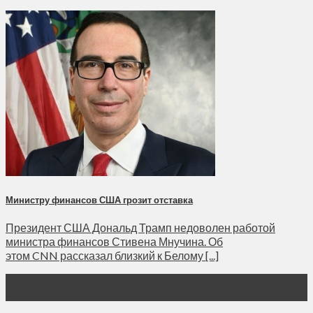
Министру финансов США грозит отставка
Президент США Дональд Трамп недоволен работой
министра финансов Стивена Мнучина. Об
этом CNN рассказал близкий к Белому [...]
27
Дек