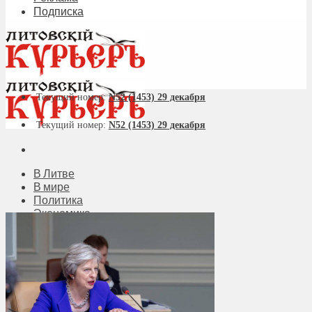
Подписка
Текущий номер:
N52 (1453) 29 декабря
Текущий номер:
N52 (1453) 29 декабря
В Литве
В мире
Политика
Экономика
Бизнес
Общество
Мнения
Вильнюс
Клайпеда
Висагинас
Регионы