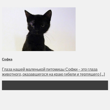
Софка
Глаза нашей маленькой питомицы Софки – это глаза
животного, оказавшегося на краю гибели и терпящего [...]
27
Дек