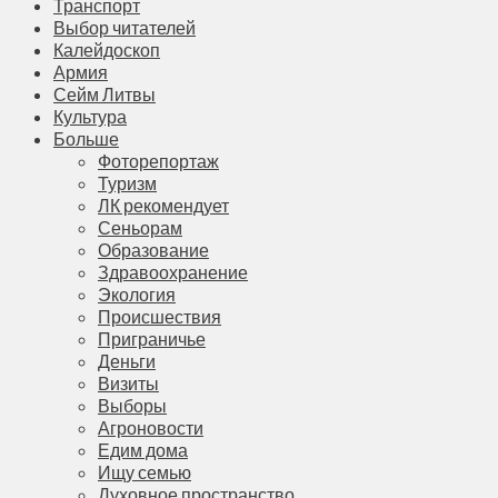
Транспорт
Выбор читателей
Калейдоскоп
Армия
Сейм Литвы
Культура
Больше
Фоторепортаж
Туризм
ЛК рекомендует
Сеньорам
Образование
Здравоохранение
Экология
Происшествия
Приграничье
Деньги
Визиты
Выборы
Агроновости
Едим дома
Ищу семью
Духовное пространство