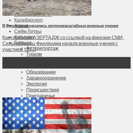
Соседи
Транспорт
Выбор читателей
Калейдоскоп
Армия
В Финляндии начались крупномасштабные военные учения
Сейм Литвы
Культура
Как сообщает АЗЕРТАДЖ со ссылкой на финские СМИ,
Больше
Силы обороны Финляндии начали военные учения с
Фоторепортаж
участием 12 [...]
Туризм
ЛК рекомендует
28
Ноя
Сеньорам
Образование
Здравоохранение
Экология
Происшествия
Приграничье
Деньги
Визиты
Выборы
Агроновости
Едим дома
Ищу семью