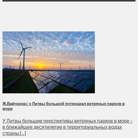
Ж.Вайчюнас: у Литвы большой потенциал ветряных парков в
море
У Литвы большие перспективы ветряных парков в море –
в ближайшее десятилетие в территориальных водах
страны [...]