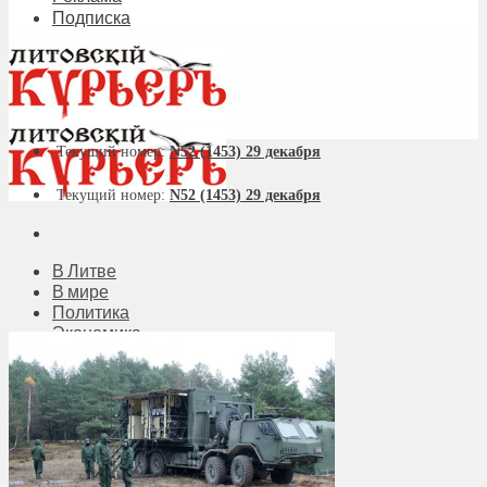
Подписка
Текущий номер:
N52 (1453) 29 декабря
Текущий номер:
N52 (1453) 29 декабря
В Литве
В мире
Политика
Экономика
Бизнес
Общество
Мнения
Вильнюс
Клайпеда
Висагинас
Регионы