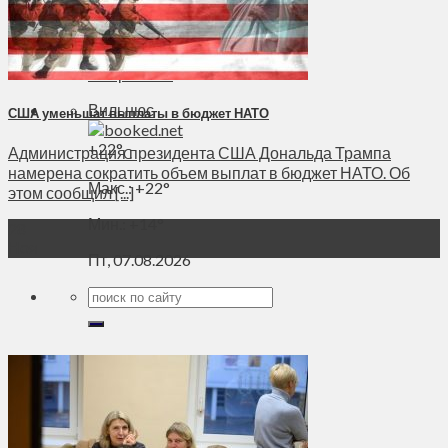
Духовное пространство
Спорт
Технологии
Энергетика
Вильнюс
США уменьшат выплаты в бюджет НАТО
+
22°
Администрация президента США Дональда Трампа
C
намерена сократить объем выплат в бюджет НАТО. Об
Макс.:
+
22°
этом сообщил [...]
Мин.:
+
14°
28
Ноя
Пт, 07.08.2026