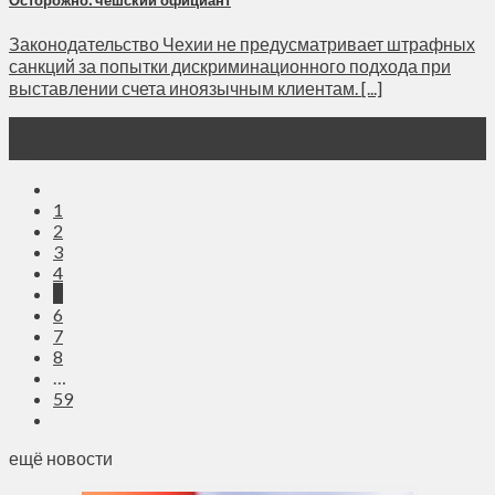
Осторожно: чешский официант
Законодательство Чехии не предусматривает штрафных
санкций за попытки дискриминационного подхода при
выставлении счета иноязычным клиентам. [...]
28
Ноя
1
2
3
4
5
6
7
8
…
59
ещё новости