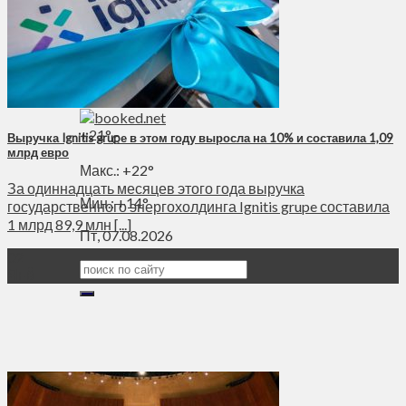
Духовное пространство
Спорт
Технологии
Энергетика
Вильнюс
+
21°
Выручка Ignitis grupе в этом году выросла на 10% и составила 1,09
C
млрд евро
Макс.:
+
22°
За одиннадцать месяцев этого года выручка
Мин.:
+
14°
государственного энергохолдинга Ignitis grupe составила
1 млрд 89,9 млн [...]
Пт, 07.08.2026
02
Янв