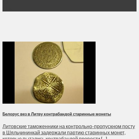
02
Янв
Белорус вез в Литву контрабандой старинные монеты
Литовские таможенники на контрольно-пропускном посту
в Шяльчининкай задержали партию старинных монет,
которые пытались контрабандой провести [...]