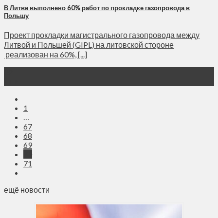
В Литве выполнено 60% работ по прокладке газопровода в
Польшу
Проект прокладки магистрального газопровода между
Литвой и Польшей (GIPL) на литовской стороне
реализован на 60%, [...]
02
Янв
1
…
67
68
69
70
71
ещё новости