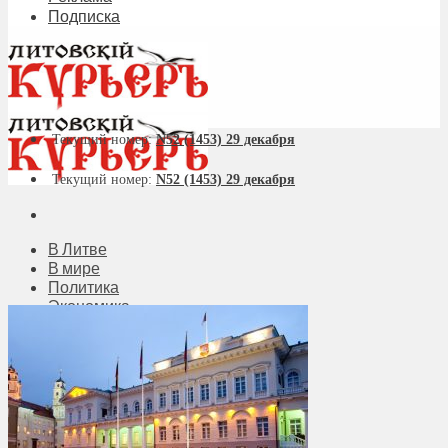
Подписка
Текущий номер:
N52 (1453) 29 декабря
Текущий номер:
N52 (1453) 29 декабря
В Литве
В мире
Политика
Экономика
Бизнес
Общество
Мнения
Вильнюс
Клайпеда
Висагинас
Регионы