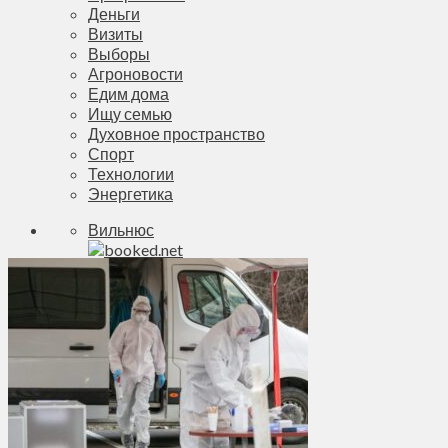
Деньги
Визиты
Выборы
Агроновости
Едим дома
Ищу семью
Духовное пространство
Спорт
Технологии
Энергетика
Вильнюс
+
22°
C
Макс.:
+
22°
Мин.:
+
14°
Пт, 07.08.2026