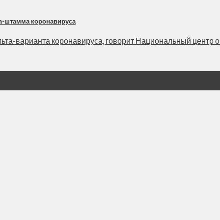
та-штамма коронавируса
та-варианта коронавируса, говорит Национальный центр общ