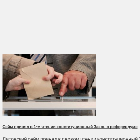
Сейм принял в 1-м чтении конституционный Закон о референдуме
Литовский сейм принял в первом чтении конституционный З