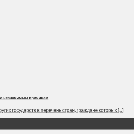
 по незначимым причинам
их государств в перечень стран, граждане которых [...]