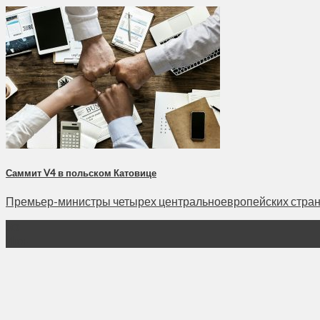
Саммит V4 в польском Катовице
Премьер-министры четырех центральноевропейских стран со
30
Июн