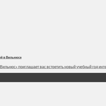
ей в Вильнюсе
льнюс» приглашает вас встретить новый учебный год интере