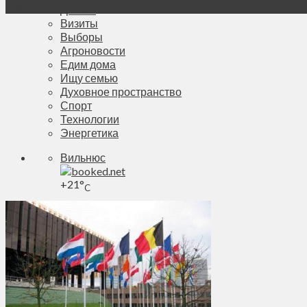
Авг
Деньги
Визиты
Выборы
Агроновости
Едим дома
Ищу семью
Духовное пространство
Спорт
Технологии
Энергетика
Вильнюс
+
21°
C
Макс.:
+
23°
Мин.:
+
17°
Пт, 07.08.2026