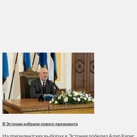
В Эстонии избрали нового президента
На президентских выборах в Эстонии победил Алар Карис, з