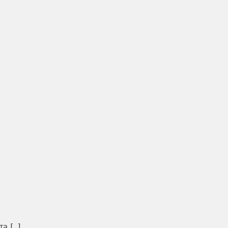
 [...]