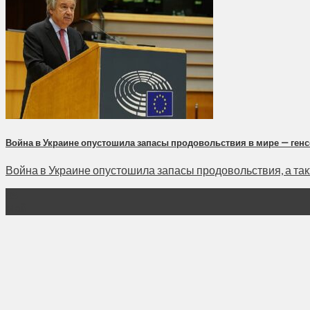
Война в Украине опустошила запасы продовольствия в мире — ген
Война в Украине опустошила запасы продовольствия, а так
05
Май