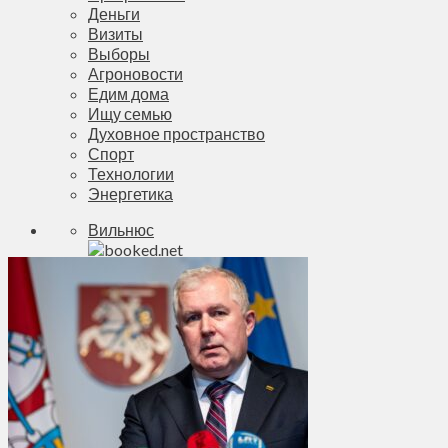
Деньги
Визиты
Выборы
Агроновости
Едим дома
Ищу семью
Духовное пространство
Спорт
Технологии
Энергетика
Вильнюс
+
31°
C
Макс.:
+
24°
Мин.:
+
14°
Пт, 07.08.2026