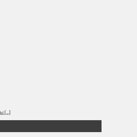
[...]