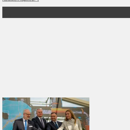
05
Май