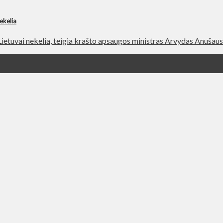
ekelia
etuvai nekelia, teigia krašto apsaugos ministras Arvydas Anušauska