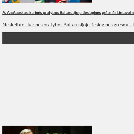
A. Anušauskas: karinės pratybos Baltarusijoje tiesioginės grėsmės Lietuvai n
Neskelbtos karinės pratybos Baltarusijoje tiesioginės grėsmės Li
05
Май