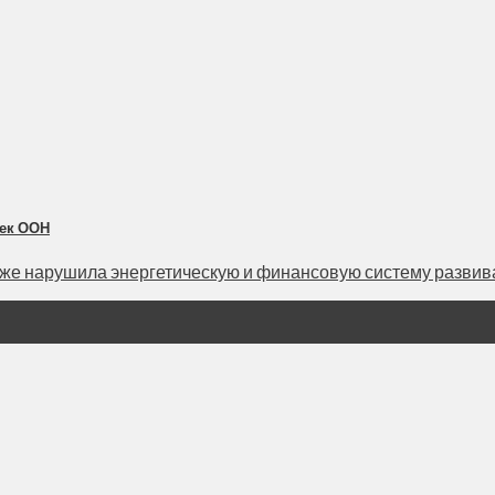
сек ООН
же нарушила энергетическую и финансовую систему развиваю