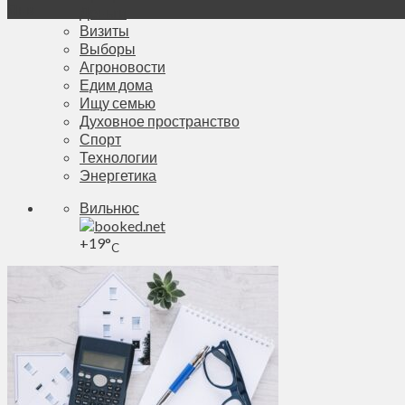
Янв
Деньги
Визиты
Выборы
Агроновости
Едим дома
Ищу семью
Духовное пространство
Спорт
Технологии
Энергетика
Вильнюс
+
19°
C
Макс.:
+
20°
Мин.:
+
12°
Сб, 08.08.2026