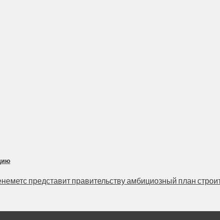
цию
неметс представит правительству амбициозный план строите