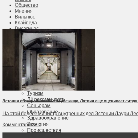
Общество
Мнения
Вильнюс
Клайпеда
Висагинас
Регионы
Соседи
Транспорт
Выбор читателей
Калейдоскоп
Армия
Сейм Литвы
Культура
Больше
Фоторепортаж
Туризм
ЛК рекомендует
Эстония обустраивает бомбоубежища, Латвия еще оценивает ситуа
Сеньорам
Образование
На этой неделе министр внутренних дел Эстонии Лаури Лее
Здравоохранение
Экология
Комментариев: 1
Происшествия
26
Приграничье