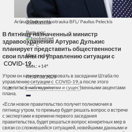
Духовное пространство
Спорт
Технологии
Arūnas Dulkys/ Nuotrauka BFL/ Paulius Peleckis
Энергетика
Вильнюс
В пятницу назначенный министр
здравоохранения Артурас Дулькис
+
31°
C
планирует представить общественности
свои планы по управлению ситуации с
Макс.:
+
24°
COVID-19.
Мин.:
+
14°
Утром он намерен участвовать в заседании Штаба по
Пт, 07.08.2026
управлению ситуации с COVID-19, а после этого
поделиться наблюдениями и существенными акцентами
плана.
«Если новое правительство получит полномочия в
пятницу утром, то премьер будет решать вопрос о встрече
с экспертами и времени первого заседания
правительства, будет решаться вопрос конкретных мер в
связи со сложившейся ситуацией, новейшими данными и