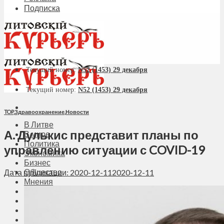
Подписка
Текущий номер:
N52 (1453) 29 декабря
Текущий номер:
N52 (1453) 29 декабря
TOP
,
Здравоохранение
,
Новости
В Литве
А. Дулькис представит планы по
В мире
Политика
управлению ситуации с COVID-19
Экономика
Бизнес
Общество
Дата публикации: 2020-12-11
2020-12-11
Мнения
Вильнюс
Клайпеда
Висагинас
Регионы