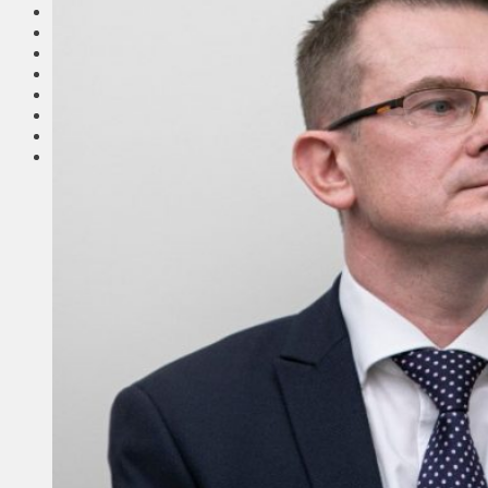
Соседи
Транспорт
Выбор читателей
Калейдоскоп
Армия
Сейм Литвы
Культура
Больше
Фоторепортаж
Туризм
ЛК рекомендует
Сеньорам
Образование
Здравоохранение
Экология
Происшествия
Приграничье
Деньги
Визиты
Выборы
Агроновости
Едим дома
Ищу семью