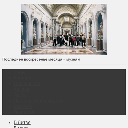
Последнее воскресенье месяца – музеям
О нас
Контакты
Объявления
Афиша
Архив
Правовая информация
Реклама
Подписка
В Литве
В мире