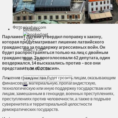
Духовное пространство
Спорт
Технологии
Энергетика
Фото pixabay.com
Вильнюс
Парламент Латвии утвердил поправку к закону,
+
31°
C
которая предусматривает лишение латвийского
гражданства за поддержку агрессивных войн. Он
Макс.:
+
31°
будет распространяться только на лиц с двойным
гражданством. За проголосовали 62 депутата, один
Мин.:
+
20°
воздержался, 14 высказались против – все они
представители «Согласия».
Чт, 06.08.2026
Лишение гражданства будет грозить лицам, оказывающим
финансовую, материальную, пропагандистскую,
технологическую или иную поддержку государствам или
лицам, замешанным в геноциде, военных преступлениях,
преступлениях против человечности, а также в подрыве
суверенитета и территориальной целостности
демократических государств.