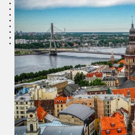
Соседи
Транспорт
Выбор читателей
Калейдоскоп
Армия
Сейм Литвы
Культура
Больше
Фоторепортаж
Туризм
ЛК рекомендует
Сеньорам
Образование
Здравоохранение
Экология
Происшествия
Приграничье
Деньги
Визиты
Выборы
Агроновости
Едим дома
Ищу семью