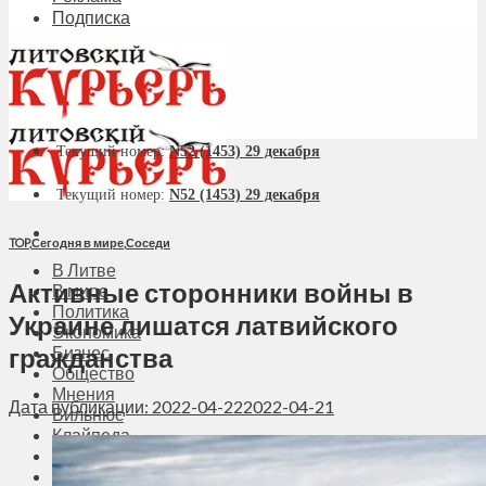
Подписка
Текущий номер:
N52 (1453) 29 декабря
Текущий номер:
N52 (1453) 29 декабря
TOP
,
Сегодня в мире
,
Соседи
В Литве
Активные сторонники войны в
В мире
Политика
Украине лишатся латвийского
Экономика
гражданства
Бизнес
Общество
Мнения
Дата публикации: 2022-04-22
2022-04-21
Вильнюс
Клайпеда
Висагинас
Регионы