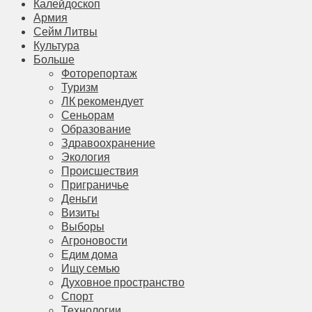
Калейдоскоп
Армия
Сейм Литвы
Культура
Больше
Фоторепортаж
Туризм
ЛК рекомендует
Сеньорам
Образование
Здравоохранение
Экология
Происшествия
Приграничье
Деньги
Визиты
Выборы
Агроновости
Едим дома
Ищу семью
Духовное пространство
Спорт
Технологии