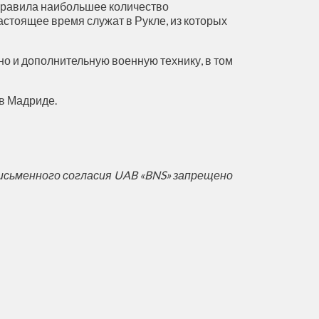
аправила наибольшее количество
стоящее время служат в Рукле, из которых
о и дополнительную военную технику, в том
в Мадриде.
исьменного согласия UAB «BNS» запрещено