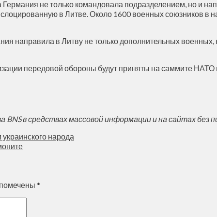
да Германия не только командовала подразделением, но и н
лоцированную в Литве. Около 1600 военных союзников в на
ия направила в Литву не только дополнительных военных, н
зации передовой обороны будут приняты на саммите НАТО 
BNS в средствах массовой информации и на сайтах без п
 украинского народа
моните
 помечены
*