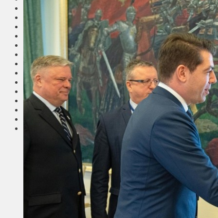
Общество
Мнения
Вильнюс
Клайпеда
Висагинас
Регионы
Соседи
Транспорт
Выбор читателей
Калейдоскоп
Армия
Сейм Литвы
Культура
Больше
Фоторепортаж
Туризм
ЛК рекомендует
Сеньорам
Образование
Здравоохранение
Экология
Происшествия
Приграничье