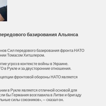
 передового базирования Альянса
льонов Сил передового базирования фронта НАТО
мании Томасом Хитшлером.
ие угроз в контексте войны в Украине.
О в Рукле и за двусторонние отношения.
концепции фронтовой обороны НАТО является
нии в Рукле является отличной основой для
ли бы Германия возглавила в Литве и бригаду
льные силы союзников», — сказал он.