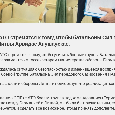
НАТО стремятся к тому, чтобы батальоны Сил
Литвы Арвидас Анушаускас.
НАТО стремится к тому, чтобы усилить боевые группы Бата
 с парламентским госсекретарем министерства обороны Гер
далась ситуация с безопасностью и изменившееся восприят
 боевой группе Батальона Сил передового базирования НАТ
опасности и обороны Литвы и подчеркнул, что реализация 
вания (СПБ) НАТО боевая группа под командованием Герма
во между Германией и Литвой, мы были бы признательны, ес
ебуется, и сделать все возможное, чтобы принять дополните