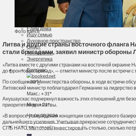
Деньги
Визиты
Выборы
Агроновости
Едим дома
Фото kam.lt
Ищу семью
Духовное пространство
Литва и другие страны восточного фланга 
Спорт
стали бригадами, заявил министр обороны 
Технологии
Энергетика
«Литва вместе с другими странами на восточной окраине 
Вильнюс
до фронтовых бригад», — отметил министр после встречи
По сообщению Министерства обороны, в ходе встречи обсуж
+
30°
C
Литовский министр поблагодарил Германию за лидерство в
Макс.:
+
31°
Анушаускас подчеркнул важность этих отношений для без
Мин.:
+
21°
приоритетом для Литвы.
Чт, 06.08.2026
«В вопросе утверждения концепции сил передового базиро
дальнейшего усиления. Учитывая прекрасное сотрудничест
СПБ НАТО. Мы готовы инвестировать столько, сколько потр