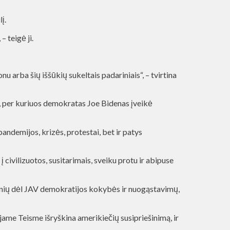
į.
– teigė ji.
nu arba šių iššūkių sukeltais padariniais“, – tvirtina
i, per kuriuos demokratas Joe Bidenas įveikė
pandemijos, krizės, protestai, bet ir patys
civilizuotos, susitarimais, sveiku protu ir abipuse
jonių dėl JAV demokratijos kokybės ir nuogąstavimų,
jame Teisme išryškina amerikiečių susipriešinimą, ir