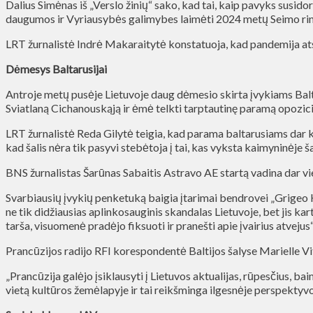
Dalius Simėnas iš „Verslo žinių“ sako, kad tai, kaip pavyks susid
daugumos ir Vyriausybės galimybes laimėti 2024 metų Seimo ri
LRT žurnalistė Indrė Makaraitytė konstatuoja, kad pandemija atsk
Dėmesys Baltarusijai
Antroje metų pusėje Lietuvoje daug dėmesio skirta įvykiams Balta
Sviatlaną Cichanouskąją ir ėmė telkti tarptautinę paramą opozici
LRT žurnalistė Reda Gilytė teigia, kad parama baltarusiams dar kar
kad šalis nėra tik pasyvi stebėtoja į tai, kas vyksta kaimyninėje ša
BNS žurnalistas Šarūnas Sabaitis Astravo AE startą vadina dar vienu
Svarbiausių įvykių penketuką baigia įtarimai bendrovei „Grigeo K
ne tik didžiausias aplinkosauginis skandalas Lietuvoje, bet jis ka
tarša, visuomenė pradėjo fiksuoti ir pranešti apie įvairius atvejus“
Prancūzijos radijo RFI korespondentė Baltijos šalyse Marielle Vit
„Prancūzija galėjo įsiklausyti į Lietuvos aktualijas, rūpesčius, ba
vietą kultūros žemėlapyje ir tai reikšminga ilgesnėje perspektyvo