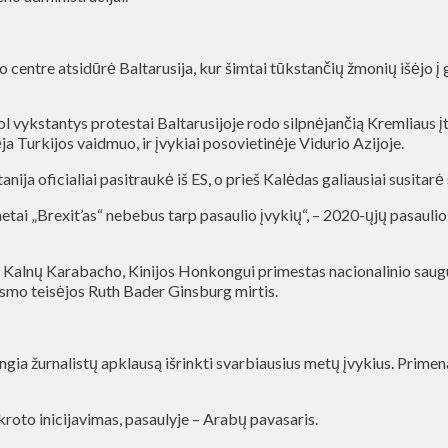
io centre atsidūrė Baltarusija, kur šimtai tūkstančių žmonių išėjo 
iol vykstantys protestai Baltarusijoje rodo silpnėjančią Kremliaus įt
a Turkijos vaidmuo, ir įvykiai posovietinėje Vidurio Azijoje.
itanija oficialiai pasitraukė iš ES, o prieš Kalėdas galiausiai susit
s metai „Brexit’as“ nebebus tarp pasaulio įvykių“, – 2020-ųjų pasau
ėl Kalnų Karabacho, Kinijos Honkongui primestas nacionalinio saug
ismo teisėjos Ruth Bader Ginsburg mirtis.
a žurnalistų apklausą išrinkti svarbiausius metų įvykius. Primenam
roto inicijavimas, pasaulyje – Arabų pavasaris.