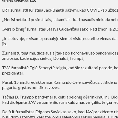
Susiskaldymas JAV
LRT žurnalistė Kristina Jackūnaitė pažymi, kad COVID-19 užgožė v
„Norisi netikėti pesimistais, sakančiais, kad pasaulis niekada nebe
„Verslo žinių“ žurnalistas Stasys Gudavičius sako, kad žmonija 20
„Ir Lietuvoje, ir visame pasaulyje šiemet viską nustelbė vienas daly
jis.
Žurnalistų teigimu, didžiausią įtaką po koronaviruso pandemijos 
antrosios kadencijos siekusį Donaldą Trumpą
TV3 žurnalistė Eglė Šepetytė teigia, kad šie rezultatai parodė, kok
prezidentai.
Pasak 15min.lt redaktoriaus Raimundo Celencevičiaus, J. Bideno pe
pagarba grįstos politikos vėžes.
Tačiau D. Trumpo bandymai sukelti abejonių dėl rinkimų ir J. Bi
kad didėjantis JAV visuomenės susiskaldymas vis gilės, teigia re
Delfi.lt žurnalistas Edgaras Savickas sako, kad JAV prezidento ri
bus įdomu stebėti, kaip tokiomis sąlygomis seksis naujajai J. Bid