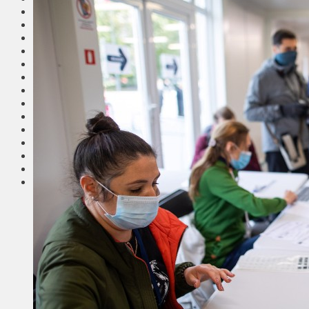
Общество
Мнения
Вильнюс
Клайпеда
Висагинас
Регионы
Соседи
Транспорт
Выбор читателей
Калейдоскоп
Армия
Сейм Литвы
Культура
Больше
Фоторепортаж
Туризм
ЛК рекомендует
Сеньорам
Образование
Здравоохранение
Экология
Происшествия
Приграничье