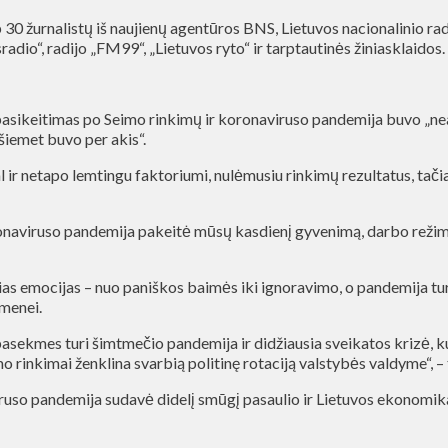
0 žurnalistų iš naujienų agentūros BNS, Lietuvos nacionalinio radij
o, „Rusradio“, radijo „FM99“, „Lietuvos ryto“ ir tarptautinės žiniasklaidos.
 pasikeitimas po Seimo rinkimų ir koronaviruso pandemija buvo „ne
 šiemet buvo per akis“.
l ir netapo lemtingu faktoriumi, nulėmusiu rinkimų rezultatus, tačia
onaviruso pandemija pakeitė mūsų kasdienį gyvenimą, darbo režimą
sias emocijas – nuo paniškos baimės iki ignoravimo, o pandemija tur
omenei.
pasekmes turi šimtmečio pandemija ir didžiausia sveikatos krizė, k
mo rinkimai ženklina svarbią politinę rotaciją valstybės valdyme“, – 
o pandemija sudavė didelį smūgį pasaulio ir Lietuvos ekonomikai