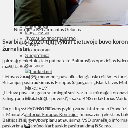
Деньги
Визиты
Выборы
Агроновости
Едим дома
Nuotrauka BFL/ Irmantas Gelūnas
Ищу семью
Духовное пространство
Svarbiausi 2020-ųjų įvykiai Lietuvoje buvo koron
Спорт
žurnalistai.
Технологии
Энергетика
Į pirmąjį penketuką taip pat pateko Baltarusijos opozicijos lyder
Вильнюс
marių taršos.
Lietuvos žurnalistų nuomone, pasauliui daugiausia reikšmės turė
+
19°
C
Britanijos pasitraukimas iš Europos Sąjungos ir „Black Lives Matt
Макс.:
+
19°
„Lietuva pavasarį gana sėkmingai susitvarkė su pirmąja koronavi
žalingą antrosios bangos poveikį“, – sako BNS redaktorius Vaido
Мин.:
+
12°
Tarp kitų svarbiausių Lietuvos įvykių žurnalistai minėjo Prancū
Сб, 08.08.2026
ir Mantui Zalatoriui, Europos Komisijos finansavimą elektros tin
Baltijos šalių gynybos planų atnaujinimą, VSD pranešėjo informa
paskyrimą ir Ramūno Karbauskio pasitraukimą iš Seimo.