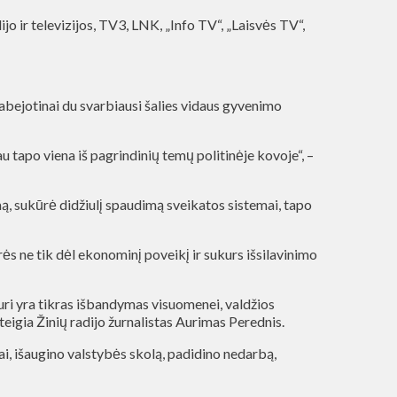
o ir televizijos, TV3, LNK, „Info TV“, „Laisvės TV“,
abejotinai du svarbiausi šalies vidaus gyvenimo
u tapo viena iš pagrindinių temų politinėje kovoje“, –
, sukūrė didžiulį spaudimą sveikatos sistemai, tapo
ės ne tik dėl ekonominį poveikį ir sukurs išsilavinimo
uri yra tikras išbandymas visuomenei, valdžios
teigia Žinių radijo žurnalistas Aurimas Perednis.
, išaugino valstybės skolą, padidino nedarbą,