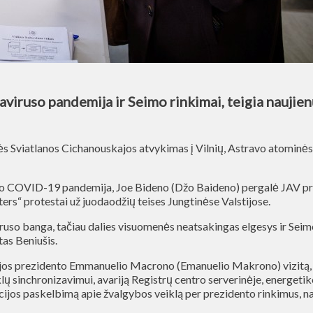
aviruso pandemija ir Seimo rinkimai, teigia nauji
ės Sviatlanos Cichanouskajos atvykimas į Vilnių, Astravo atominės 
jo COVID-19 pandemija, Joe Bideno (Džo Baideno) pergalė JAV prez
ers“ protestai už juodaodžių teises Jungtinėse Valstijose.
ruso banga, tačiau dalies visuomenės neatsakingas elgesys ir Seim
tas Beniušis.
zijos prezidento Emmanuelio Macrono (Emanuelio Makrono) vizitą, 
klų sinchronizavimui, avariją Registrų centro serverinėje, energeti
cijos paskelbimą apie žvalgybos veiklą per prezidento rinkimus, 