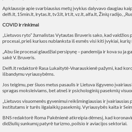
Apklausoje apie svarbiausius metų įvykius dalyvavo daugiau kaip 3
delfi.lt, 15min.lt, lrytas.lt, tv3.lt, lrt.lt, vz.lt, alfa.lt, Žinių radij
COVID ir rinkimai
„Lietuvos ryto“ žurnalistas Vytautas Bruveris sako, kad valdžios
procesai, prieš kuriuos nublanksta iš esmės visi kiti įvykiai, kurių
„Abu šie procesai glaudžiai persipynę – pandemija ir kova su ja ga
sakė V. Bruveris.
Delfi.lt redaktorė Rasa Lukaitytė-Vnarauskienė pažymi, kad kor
išbandymu vyriausybėms.
Jos teigimu, per šiuos metus pasaulis ir Lietuva išgyveno įvairiau
spragas moksleiviams, bet atneš ir psichologinių pasekmių visu
„Lietuvos visuomenės gyvenimui reikšmingiausias ir įvairiausias 
institutams ir turės ilgalaikių pasekmių. Vyriausybės kaita ir Sei
BNS redaktorė Roma Pakėnienė atkreipia dėmesį, kad koronavirus
didžiulių sunkumų patyrė turizmo, poilsio ir aviacijos sektoriai.