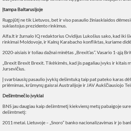
Įtampa Baltarusijoje
Rugpjūtį ne tik Lietuvos, bet ir viso pasaulio žiniasklaidos dėmes
suklastojus prezidento rinkimus.
Alfa.lt ir žurnalo IQ redaktorius Ovidijus Lukošius sako, kad iki š
rinkimai Moldovoje, ir Kalnų Karabacho konfliktas, kuriame didėj
2020-aisiais ir toliau dažnai minėtas „Brexit’as“. Vasario 1-ąją Br
„Brexit Brexit Brexit. Tikėkimės, kad jis pagaliau įvyks ir kitai
Jursevičius.
Į svarbiausių pasaulio įvykių dešimtuką taip pat pateko karas d
priėmimas, krūmynų gaisrai Australijoje ir JAV Aukščiausiojo Te
Dešimtmečio įvykiai
BNS jau daugiau kaip dešimtmetį kiekvienų metų pabaigoje surengi
dešimtmetį:
2011 metai. Lietuvoje – „Snoro“ banko nacionalizavimas ir jo bank