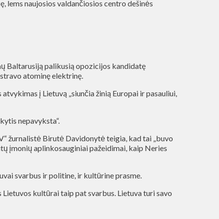
zę, lems naujosios valdančiosios centro dešinės
ų Baltarusiją palikusią opozicijos kandidatę
stravo atominę elektrinę.
tvykimas į Lietuvą „siunčia žinią Europai ir pasauliui,
rkytis nepavyksta“.
“ žurnalistė Birutė Davidonytė teigia, kad tai „buvo
kitų įmonių aplinkosauginiai pažeidimai, kaip Neries
ai svarbus ir politine, ir kultūrine prasme.
 Lietuvos kultūrai taip pat svarbus. Lietuva turi savo