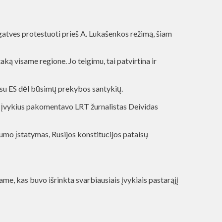
į gatves protestuoti prieš A. Lukašenkos režimą, šiam
aką visame regione. Jo teigimu, tai patvirtina ir
arė su ES dėl būsimų prekybos santykių.
lio įvykius pakomentavo LRT žurnalistas Deividas
umo įstatymas, Rusijos konstitucijos pataisų
e, kas buvo išrinkta svarbiausiais įvykiais pastarąjį