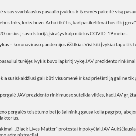
isus svarbiausius pasaulio įvykius ir iš esmės pakeitė visą pasaul
bus toks, koks buvo. Arba tikėtis, kad pasikeitimai bus tik į gera“, 
20-uosius į savo istoriją įsirašys kaip niūrius COVID-19 metus.
kas – koronaviruso pandemijos iššūkiai. Visi kiti įvykiai tapo tik fo
pasauliui turėjęs įvykis buvo lapkritį vykę JAV prezidento rinkima
ia susiskaldžiusi gali būti visuomenė ir kad priešinti ją gali ne tik 
rgalė JAV prezidento rinkimuose suteikia vilties, kad JAV grįžta į 
deno pergalės teisėtumo bei jo šalininkų gausa kelia pagrįstų abe
daktorius.
nkimai, „Black Lives Matter“ protestai ir pokyčiai JAV Aukščiausia
eno administracijai.