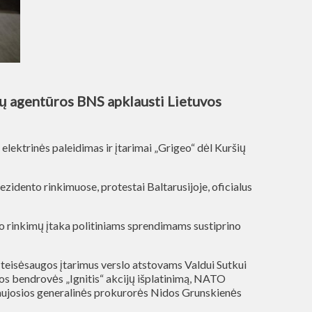
enų agentūros BNS apklausti Lietuvos
elektrinės paleidimas ir įtarimai „Grigeo“ dėl Kuršių
idento rinkimuose, protestai Baltarusijoje, oficialus
o rinkimų įtaka politiniams sprendimams sustiprino
teisėsaugos įtarimus verslo atstovams Valdui Sutkui
kos bendrovės „Ignitis“ akcijų išplatinimą, NATO
naujosios generalinės prokurorės Nidos Grunskienės