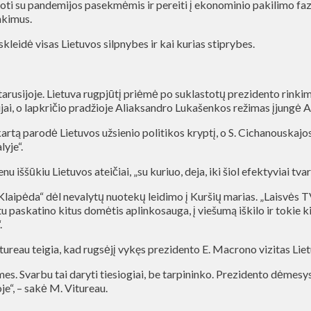
oroti su pandemijos pasekmėmis ir pereiti į ekonominio pakilimo fa
nkimus.
leidė visas Lietuvos silpnybes ir kai kurias stiprybes.
rusijoje. Lietuva rugpjūtį priėmė po suklastotų prezidento rinkim
jai, o lapkričio pradžioje Aliaksandro Lukašenkos režimas įjungė A
tą parodė Lietuvos užsienio politikos kryptį, o S. Cichanouskajos a
lyje“.
 iššūkiu Lietuvos ateičiai, „su kuriuo, deja, iki šiol efektyviai tva
laipėda“ dėl nevalytų nuotekų leidimo į Kuršių marias. „Laisvės TV
rtu paskatino kitus domėtis aplinkosauga, į viešumą iškilo ir tokie 
.
ureau teigia, kad rugsėjį vykęs prezidento E. Macrono vizitas Lietuv
imes. Svarbu tai daryti tiesiogiai, be tarpininko. Prezidento dėmesys
je“, – sakė M. Vitureau.