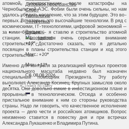
атомной электростанции после катастрофы на
Духовное пространство
Чернобыльской АЭС. Фобии были очень сильны, но нам
Спорт
удалось убедить население, что за этим будущее. Это во–
Технологии
первых. Во–вторых, это высочайшие технологии. В ряд с
Энергетика
космическими, IT–технологиями, цифровой экономикой —
Вильнюс
за ними будущее — я ставлю и строительство атомной
станции. Мы уделяем очень серьезное внимание
+
19°
строительству. Достаточно сказать, что я детально
C
посвящен в планы строительства станции и ход этого
Макс.:
+
20°
строительства.
Мин.:
+
12°
Именно для контроля за реализацией крупных проектов
национального масштаба недавно был назначен
Сб, 08.08.2026
специальный помощник Президента. Эту работу
выполняет Александр Косинец. Крупных замыслов около
десятка. Они довольно емкие в инвестиционном плане и
прорывные в технологическом. Отсюда и особенно
пристальное внимание к ним со стороны руководства
страны. Надо ли говорить, что качественное исполнение
проекта — дело чести и российских атомщиков. Вопрос
неизменно ставится в повестку дня и при встречах
Александра Лукашенко и Владимира Путина.