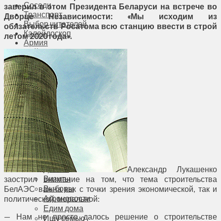
Соседи
заверил в этом Президента Беларуси на встрече во
Транспорт
Дворце Независимости: «Мы исходим из
Выбор читателей
обязательств Росатома всю станцию ввести в строй
Калейдоскоп
летом 2020 года».
Армия
Сейм Литвы
Культура
Больше
Фоторепортаж
Туризм
ЛК рекомендует
Сеньорам
Образование
Здравоохранение
Экология
Происшествия
Приграничье
Деньги
Александр Лукашенко
Визиты
заострил внимание на том, что тема строительства
Выборы
БелАЭС важна как с точки зрения экономической, так и
Агроновости
политической, моральной:
Едим дома
— Нам не просто далось решение о строительстве
Ищу семью