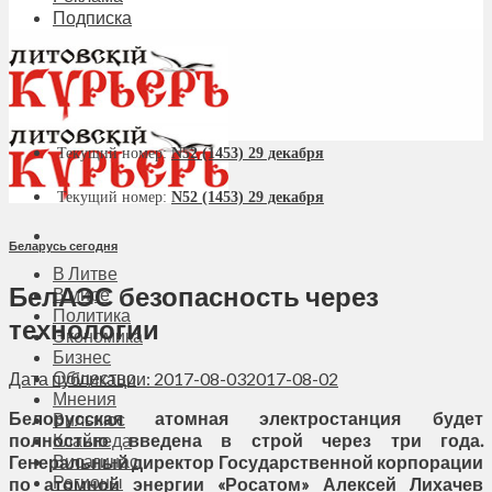
Подписка
Текущий номер:
N52 (1453) 29 декабря
Текущий номер:
N52 (1453) 29 декабря
Беларусь сегодня
В Литве
БелАЭС безопасность через
В мире
Политика
технологии
Экономика
Бизнес
Общество
Дата публикации: 2017-08-03
2017-08-02
Мнения
Белорусская атомная электростанция будет
Вильнюс
полностью введена в строй через три года.
Клайпеда
Висагинас
Генеральный директор Государственной корпорации
Регионы
по атомной энергии «Росатом» Алексей Лихачев