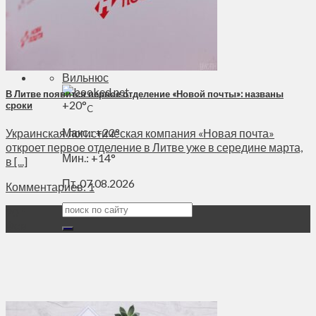
Духовное пространство
Спорт
Технологии
Энергетика
Вильнюс
В Литве появится первое отделение «Новой почты»: названы
+
20°
сроки
C
Макс.:
+
22°
Украинская логистическая компания «Новая почта»
откроет первое отделение в Литве уже в середине марта,
Мин.:
+
14°
в [...]
Пт, 07.08.2026
Комментариев: 1
20
Фев