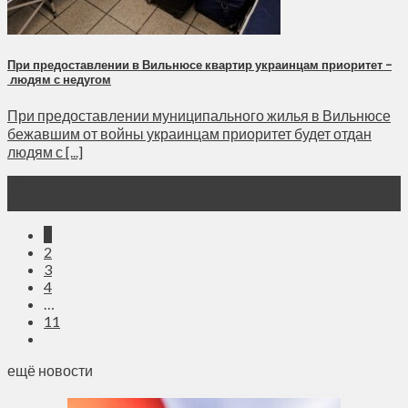
При предоставлении в Вильнюсе квартир украинцам приоритет –
людям с недугом
При предоставлении муниципального жилья в Вильнюсе
бежавшим от войны украинцам приоритет будет отдан
людям с [...]
18
Ноя
1
2
3
4
…
11
ещё новости