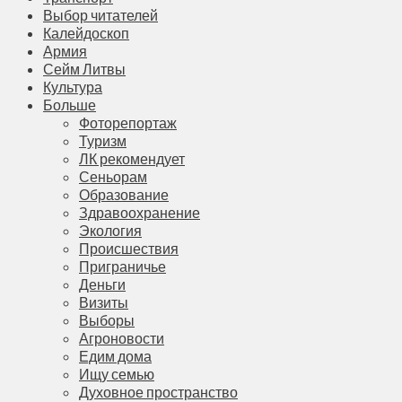
Выбор читателей
Калейдоскоп
Армия
Сейм Литвы
Культура
Больше
Фоторепортаж
Туризм
ЛК рекомендует
Сеньорам
Образование
Здравоохранение
Экология
Происшествия
Приграничье
Деньги
Визиты
Выборы
Агроновости
Едим дома
Ищу семью
Духовное пространство