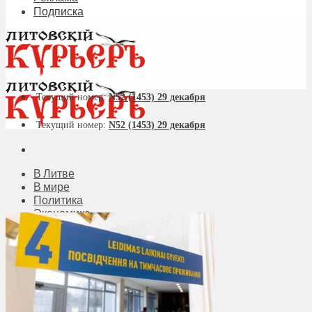
Подписка
Текущий номер:
N52 (1453) 29 декабря
Текущий номер:
N52 (1453) 29 декабря
В Литве
В мире
Политика
Экономика
Бизнес
Общество
Мнения
Вильнюс
Клайпеда
Висагинас
Регионы