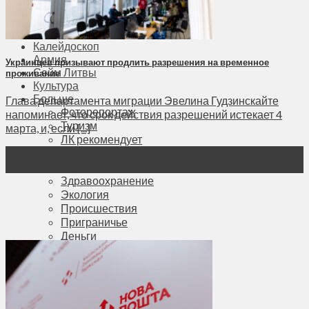
Соседи
Транспорт
Выбор читателей
Калейдоскоп
Армия
Украинцев призывают продлить разрешения на временное
Сейм Литвы
проживание
Культура
Больше
Глава департамента миграции Эвелина Гудзинскайте
Фоторепортаж
напоминает, что срок действия разрешений истекает 4
Туризм
марта, и, если [...]
ЛК рекомендует
Сеньорам
20
Фев
Образование
Здравоохранение
Экология
Происшествия
Приграничье
Деньги
Визиты
Выборы
Агроновости
Едим дома
Ищу семью