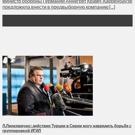
министр обороны Германии Аннегрет Крамп-Карренбауэр
предложила внести в предвыборную компанию [...]
14
Окт
Л.Линкявичюс: действия Турции в Сирии могу навредить борьбе с
группировкой ИГИЛ