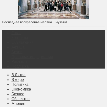
Последнее воскресенье месяца – музеям
О нас
Контакты
Объявления
Афиша
Архив
Правовая информация
Реклама
Подписка
В Литве
В мире
Политика
Экономика
Бизнес
Общество
Мнения