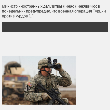
Министр иностранных дел Литвы Линас Линкявичюс в
понедельник предупредил, что военная операция Турции
против курдов [...]
14
Окт