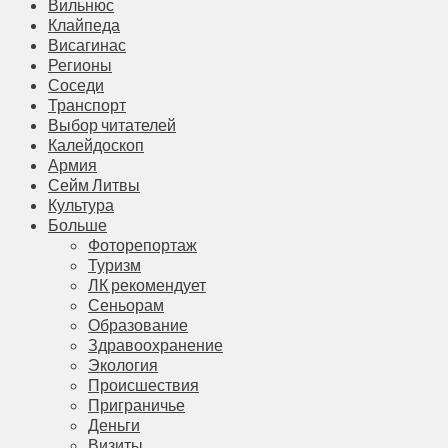
Вильнюс
Клайпеда
Висагинас
Регионы
Соседи
Транспорт
Выбор читателей
Калейдоскоп
Армия
Сейм Литвы
Культура
Больше
Фоторепортаж
Туризм
ЛК рекомендует
Сеньорам
Образование
Здравоохранение
Экология
Происшествия
Приграничье
Деньги
Визиты