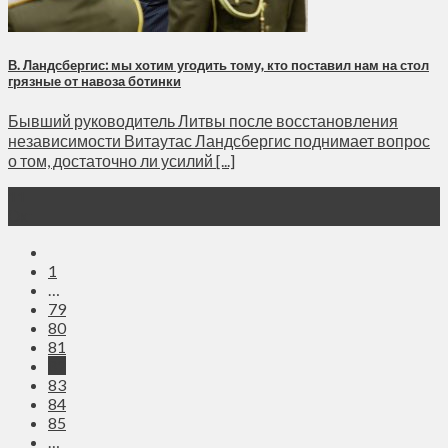
В. Ландсбергис: мы хотим угодить тому, кто поставил нам на стол
грязные от навоза бoтинки
Бывший руководитель Литвы после восстановления
независимости Витаутас Ландсбергис поднимает вопрос
о том, достаточно ли усилий [...]
11
Окт
1
…
79
80
81
82
83
84
85
…