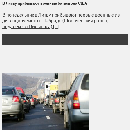
В Литву прибывают военные батальона США
В понедельник в Литву прибывают первые военные из
дислоцируемого в Пабраде (Швенченский район,
недалеко от Вильнюса) [...]
14
Окт