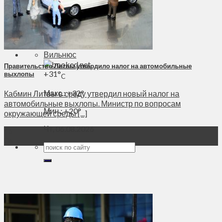
Духовное пространство
Спорт
Технологии
Энергетика
Вильнюс
Правительство Литвы утвердило налог на автомобильные
+
31°
выхлопы
C
Макс.:
+
32°
Кабмин Литвы в среду утвердил новый налог на
автомобильные выхлопы. Министр по вопросам
Мин.:
+
20°
окружающей среды [...]
Чт, 06.08.2026
16
Окт