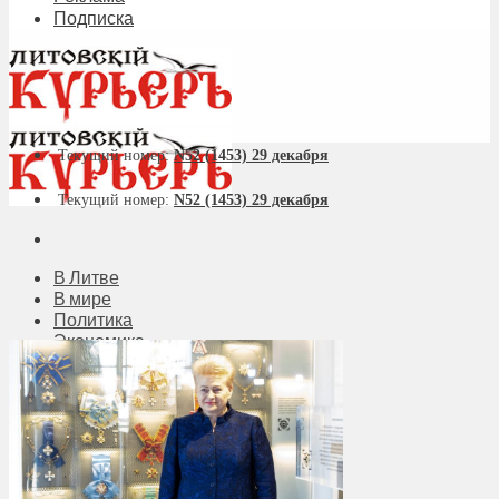
Подписка
Текущий номер:
N52 (1453) 29 декабря
Текущий номер:
N52 (1453) 29 декабря
В Литве
В мире
Политика
Экономика
Бизнес
Общество
Мнения
Вильнюс
Клайпеда
Висагинас
Регионы