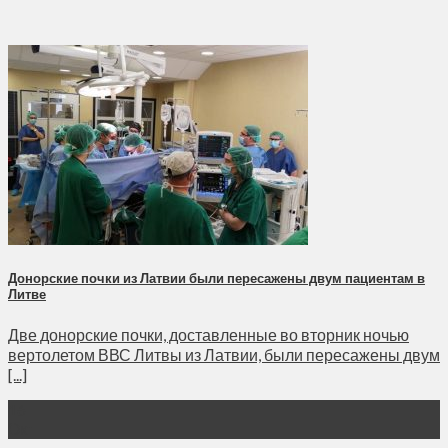
Донорские почки из Латвии были пересажены двум пациентам в
Литве
Две донорские почки, доставленные во вторник ночью
вертолетом ВВС Литвы из Латвии, были пересажены двум
[...]
16
Окт