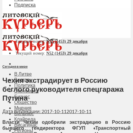
Подписка
Текущий номер:
N52 (1453) 29 декабря
Текущий номер:
N52 (1453) 29 декабря
Сегодня в мире
В Литве
Чехия экстрадирует в Россию
В мире
Политика
беглого руководителя спецгаража
Экономика
Путина
Бизнес
Общество
Мнения
Дата публикации: 2017-10-11
2017-10-11
Вильнюс
Клайпеда
Власти Чехии одобрили экстрадицию в Россию
Висагинас
бывшего гендиректора ФГУП «Транспортный
Регионы