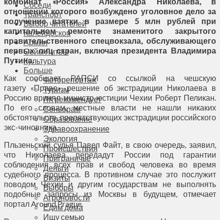
комбинат «Россия» Александра Николаева, в
Соседи
отношении которого возбуждено уголовное дело за
Транспорт
получение взятки в размере 5 млн рублей при
Выбор читателей
капитальном ремонте знаменитого закрытого
Калейдоскоп
правительственного спецвокзала, обслуживающего
Армия
первых лиц стран, включая президента Владимира
Сейм Литвы
Путина.
Культура
Больше
Как сообщает РАПСИ со ссылкой на чешскую
Фоторепортаж
газету «Право», решение об экстрадиции Николаева в
Туризм
Россию принял министр юстиции Чехии Роберт Пеликан.
ЛК рекомендует
По его словам, местные власти не нашли никаких
Сеньорам
обстоятельств, препятствующих экстрадиции российского
Образование
экс-чиновника.
Здравоохранение
Экология
Пльзеньский судья Павел Файт, в свою очередь, заявил,
Происшествия
что Николаева передадут России под гарантии
Приграничье
соблюдения всех прав и свобод человека во время
Деньги
судебного процесса. В противном случае это послужит
Визиты
поводом Чехии и другим государствам не выполнять
Выборы
подобные запросы из Москвы в будущем, отмечает
Агроновости
портал Around Prague.
Едим дома
Ищу семью