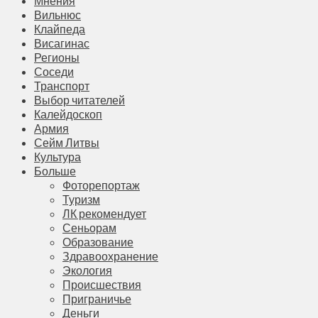
Мнения
Вильнюс
Клайпеда
Висагинас
Регионы
Соседи
Транспорт
Выбор читателей
Калейдоскоп
Армия
Сейм Литвы
Культура
Больше
Фоторепортаж
Туризм
ЛК рекомендует
Сеньорам
Образование
Здравоохранение
Экология
Происшествия
Приграничье
Деньги