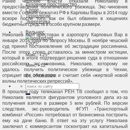
Ранее чешские власти отказали Николаеву в
Духовное пространство
предоставлении политического убежища. Экс-чиновник
Спорт
вместе с семьей бежал из РФ в Карловы Вары в 2014 году
Технологии
вскоре после того, как он был обвинен в хищениях
Энергетика
бюджетных средств в особо крупном размере.
Вильнюс
Николаев был арестован в аэропорту Карловых Вар в
январе 2016 года по запросу Москвы. В ноябре чешский
+
20°
C
суд принял постановление об экстрадиции россиянина.
После этого слово оставалось за министром юстиции,
Макс.:
+
25°
который в итоге подтвердил решение суда в отношении
российского экс-чиновника. Николаев, которому не
Мин.:
+
12°
удалось получить политическое убежище в Чехии,
отрицает все обвинения и считает себя «жертвой новой
Вс, 09.08.2026
волны политических репрессий».
В прошлом году телеканал РЕН ТВ сообщил о том, что
Николаев является фигурантом уголовного дела из-за
получения взятки в размере 5 млн рублей. По версии
следствия, экс-руководитель ФГУП «Транспортный
комбинат «Россия» потребовал от бизнесмена построить
ему на даче баню. В ответ на эту услугу Николаев
заключил с коммерсантом госконтракт на капитальный