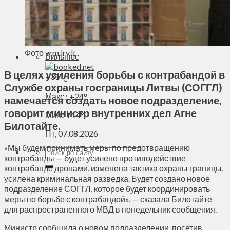
Духовное пространство
Спорт
Технологии
Энергетика
Фото vrm.lrv.lt
Вильнюс
В целях усиления борьбы с контрабандой в
+
31°
C
Службе охраны госграницы Литвы (СОГГЛ)
Макс.:
+
24°
намечается создать новое подразделение,
говорит министр внутренних дел Агне
Мин.:
+
14°
Билотайте.
Пт, 07.08.2026
«Мы будем принимать меры по предотвращению
контрабанды — будет усилено противодействие
контрабанде дронами, изменена тактика охраны границы,
усилена криминальная разведка. Будет создано новое
подразделение СОГГЛ, которое будет координировать
меры по борьбе с контрабандой», — сказала Билотайте
для распространенного МВД в понедельник сообщения.
Министр сообщила о новом подразделении, посетив