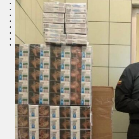
Соседи
Транспорт
Выбор читателей
Калейдоскоп
Армия
Сейм Литвы
Культура
Больше
Фоторепортаж
Туризм
ЛК рекомендует
Сеньорам
Образование
Здравоохранение
Экология
Происшествия
Приграничье
Деньги
Визиты
Выборы
Агроновости
Едим дома
Ищу семью