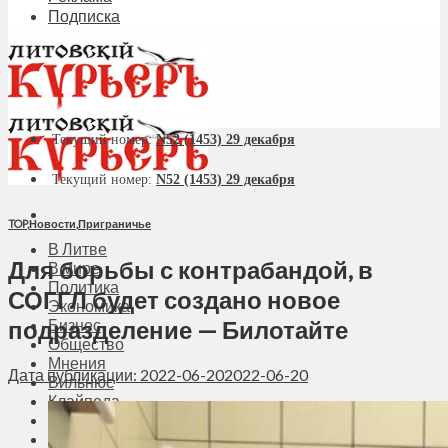
Подписка
Текущий номер:
N52 (1453) 29 декабря
Текущий номер:
N52 (1453) 29 декабря
TOP
,
Новости
,
Приграничье
В Литве
Для борьбы с контрабандой, в
В мире
Политика
СОГГЛ будет создано новое
Экономика
подразделение — Билотайте
Бизнес
Общество
Мнения
Дата публикации: 2022-06-20
2022-06-20
Вильнюс
Клайпеда
Висагинас
Регионы