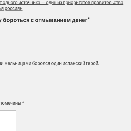
 одного источника — один из приоритетов правительства
ья россиян
 бороться с отмыванием денег
”
ми мельницами боролся один испанский герой.
 помечены
*