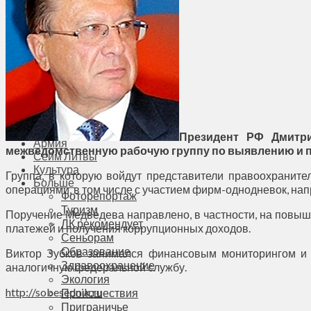
Общество
Мнения
Вильнюс
Клайпеда
Висагинас
Регионы
Соседи
Транспорт
Выбор читателей
Калейдоскоп
Президент РФ Дмитри
Армия
межведомственную рабочую группу по выявлению и 
Сейм Литвы
Культура
Группа, в которую войдут представители правоохраните
Больше
операциями, в том числе с участием фирм-однодневок, на
Фоторепортаж
Туризм
Поручение Медведева направлено, в частности, на повы
ЛК рекомендует
платежей и получения коррупционных доходов.
Сеньорам
Образование
Виктор Зубков занимался финансовым мониторингом и р
Здравоохранение
аналогичную федеральной службу.
Экология
http://sobesednik.ru
Происшествия
Приграничье