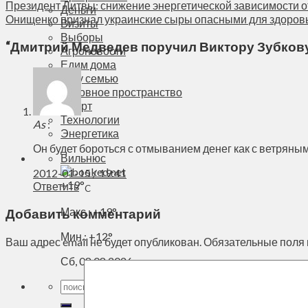
Президент Литвы: снижение энергетической зависимости от
Деньги
Онищенко признал украинские сыры опасными для здоров
Визиты
Выборы
“
Дмитрий Медведев поручил Виктору Зубкову
Агроновости
Едим дома
Ищу семью
Духовное пространство
Спорт
Технологии
As
:
Энергетика
Он будет бороться с отмыванием денег как с ветряны
Вильнюс
2012-01-15 / 19:41
+
19°
Ответить
C
Макс.:
+
19°
Добавить комментарий
Мин.:
+
12°
Ваш адрес email не будет опубликован.
Обязательные поля
Сб, 08.08.2026