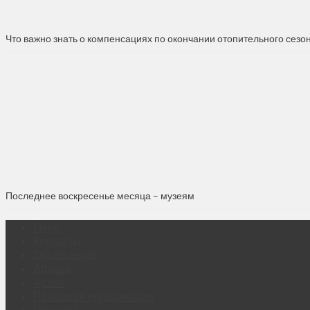
Что важно знать о компенсациях по окончании отопительного сезо
Последнее воскресенье месяца – музеям
О нас
Контакты
Объявления
Афиша
Архив
Правовая информация
Реклама