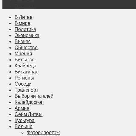
Подписка
В Литве
В мире
Политика
Экономика
Бизнес
Общество
Мнения
Вильнюс
Клайпеда
Висагинас
Регионы
Соседи
Транспорт
Выбор читателей
Калейдоскоп
Армия
Сейм Литвы
Культура
Больше
Фоторепортаж