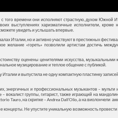
 с того времени они исполняют страстную, духом Южной И
оих выступлениях харизматичные исполнители, кроме н
 сможете увидеть и услышать впервые.
 залах Италии, но и активно участвуют в престижных фестив
ное желание «гореть» позволили артистам достичь межд
остоинству оценены ценителями искусства, музыкальными 
нальное музицирование и теплое общение с публикой.
 Италии и выпустила не одну компактную пластинку записе
их, энергичных и профессиональных музыкантов – мульти 
e – вокалист группы, гитарист, также играющий на мандоли
ttorio Tauro, на скрипке – Andrea Dall’Olio, а на виолончели а
ые концерты. Не упустите уникальную возможность провести