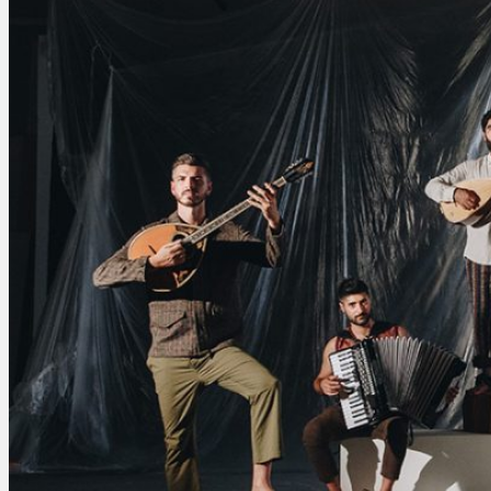
Общество
Мнения
Вильнюс
Клайпеда
Висагинас
Регионы
Соседи
Транспорт
Выбор читателей
Калейдоскоп
Армия
Сейм Литвы
Культура
Больше
Фоторепортаж
Туризм
ЛК рекомендует
Сеньорам
Образование
Здравоохранение
Экология
Происшествия
Приграничье