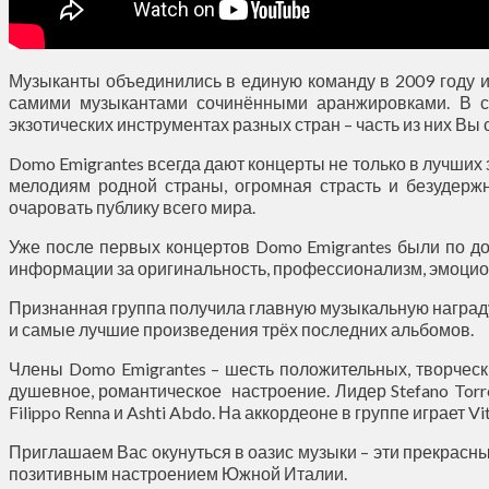
Музыканты объединились в единую команду в 2009 году и
самими музыкантами сочинёнными аранжировками. В св
экзотических инструментах разных стран – часть из них Вы
Domo Emigrantes всегда дают концерты не только в лучших
мелодиям родной страны, огромная страсть и безудерж
очаровать публику всего мира.
Уже после первых концертов Domo Emigrantes были по д
информации за оригинальность, профессионализм, эмоцио
Признанная группа получила главную музыкальную награду
и самые лучшие произведения трёх последних альбомов.
Члены Domo Emigrantes – шесть положительных, творческ
душевное, романтическое настроение. Лидер Stefano Torr
Filippo Renna и Ashti Abdo. На аккордеоне в группе играет Vi
Приглашаем Вас окунуться в оазис музыки – эти прекрасн
позитивным настроением Южной Италии.