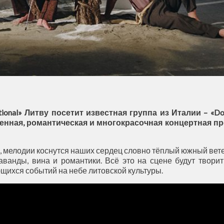
ational» Литву посетит известная группа из Италии – «
енная, романтическая и многокрасочная концертная пр
 мелодии коснутся наших сердец словно тёплый южный ветер
аванды, вина и романтики. Всё это на сцене будут твори
ющихся событий на небе литовской культуры.