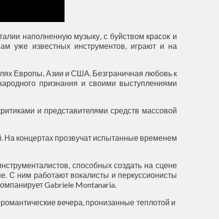
талии наполненную музыку, с буйством красок и
ам уже известных инструментов, играют и на
алях Европы, Азии и США. Безграничная любовь к
ународного признания и своими выступлениями
критиками и представителями средств массовой
й. На концертах прозвучат испытанные временем
инструменталистов, способных создать на сцене
не. С ним работают вокалисты и перкуссионисты
ккомпанирует Gabriele Montanaria.
 романтические вечера, пронизанные теплотой и