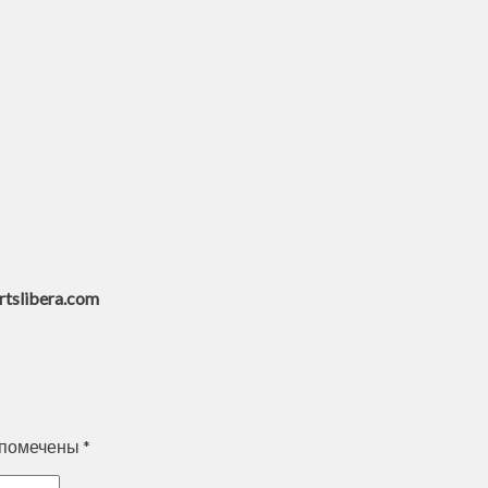
slibera.com
 помечены
*