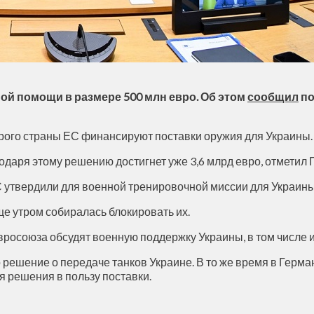
й помощи в размере 500 млн евро. Об этом
сообщил
по
торого страны ЕС финансируют поставки оружия для Украины.
аря этому решению достигнет уже 3,6 млрд евро, отметил
С утвердили для военной тренировочной миссии для Украины
ще утром собиралась блокировать их.
росоюза обсудят военную поддержку Украины, в том числе и
ешение о передаче танков Украине. В то же время в Германии
я решения в пользу поставки.