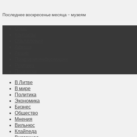
Последнее воскресенье месяца – музеям
О нас
Контакты
Объявления
Афиша
Архив
Правовая информация
Реклама
Подписка
В Литве
В мире
Политика
Экономика
Бизнес
Общество
Мнения
Вильнюс
Клайпеда