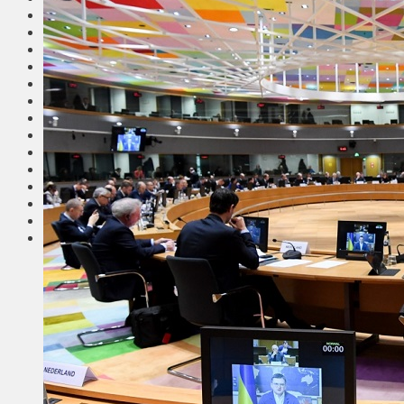
Общество
Мнения
Вильнюс
Клайпеда
Висагинас
Регионы
Соседи
Транспорт
Выбор читателей
Калейдоскоп
Армия
Сейм Литвы
Культура
Больше
Фоторепортаж
Туризм
ЛК рекомендует
Сеньорам
Образование
Здравоохранение
Экология
Происшествия
Приграничье