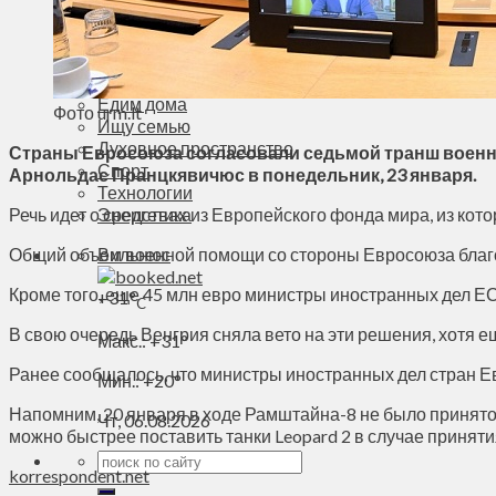
Деньги
Визиты
Выборы
Агроновости
Едим дома
Фото urm.lt
Ищу семью
Духовное пространство
Страны Евросоюза согласовали седьмой транш военно
Спорт
Арнольдас Пранцкявичюс в понедельник, 23 января.
Технологии
Речь идет о средствах из Европейского фонда мира, из ко
Энергетика
Общий объем военной помощи со стороны Евросоюза благод
Вильнюс
Кроме того, еще 45 млн евро министры иностранных дел Е
+
31°
C
В свою очередь Венгрия сняла вето на эти решения, хотя е
Макс.:
+
31°
Ранее сообщалось, что министры иностранных дел стран Ев
Мин.:
+
20°
Напомним, 20 января в ходе Рамштайна-8 не было принято р
Чт, 06.08.2026
можно быстрее поставить танки Leopard 2 в случае приняти
korrespondent.net