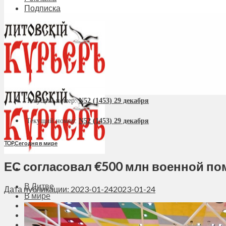
Подписка
Текущий номер:
N52 (1453) 29 декабря
Текущий номер:
N52 (1453) 29 декабря
TOP
,
Сегодня в мире
ЕС согласовал €500 млн военной п
В Литве
Дата публикации: 2023-01-24
2023-01-24
В мире
Политика
Экономика
Бизнес