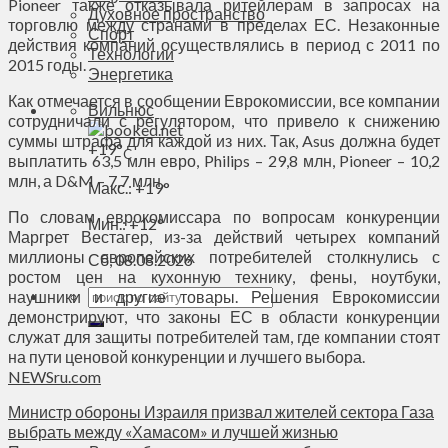
Pioneer также отказывала ритейлерам в запросах на
Духовное пространство
торговлю между странами в пределах ЕС. Незаконные
Спорт
действия компаний осуществлялись в период с 2011 по
Технологии
2015 годы.
Энергетика
Как отмечается в сообщении Еврокомиссии, все компании
Вильнюс
сотрудничали с регулятором, что привело к снижению
суммы штрафа для каждой из них. Так, Asus должна будет
+
19°
C
выплатить 63,5 млн евро, Philips – 29,8 млн, Pioneer – 10,2
млн, а D&M – 7,7 млн.
Макс.:
+
19°
По словам еврокомиссара по вопросам конкуренции
Мин.:
+
12°
Маргрет Вестагер, из-за действий четырех компаний
миллионы европейских потребителей столкнулись с
Сб, 08.08.2026
ростом цен на кухонную технику, фены, ноутбуки,
наушники и другие товары. Решения Еврокомиссии
демонстрируют, что законы ЕС в области конкуренции
служат для защиты потребителей там, где компании стоят
на пути ценовой конкуренции и лучшего выбора.
NEWSru.com
Министр обороны Израиля призвал жителей сектора Газа
выбрать между «Хамасом» и лучшей жизнью