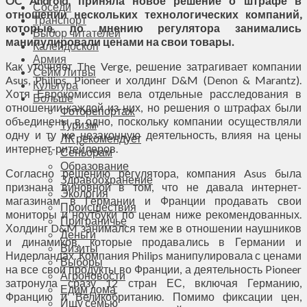
OC Android, приняла новое решение о штрафе в
Соседи
отношении нескольких технологических компаний,
Транспорт
которые, по мнению регулятора занимались
Выбор читателей
манипулировали ценами на свои товары.
Калейдоскоп
Армия
Как уточняет The Verge, решение затрагивает компании
Сейм Литвы
Asus, Philips, Pioneer и холдинг D&M (Denon & Marantz).
Культура
Хотя Еврокомиссия вела отдельные расследования в
Больше
отношении каждой из них, но решения о штрафах были
Фоторепортаж
объединены в одно, поскольку компании осуществляли
Туризм
одну и ту же незаконную деятельность, влияя на цены
ЛК рекомендует
интернет-ритейлеров.
Сеньорам
Образование
Согласно решению регулятора, компания Asus была
Здравоохранение
признана виновной в том, что не давала интернет-
Экология
магазинам в Германии и Франции продавать свои
Происшествия
мониторы и ноутбуки по ценам ниже рекомендованных.
Приграничье
Холдинг D&M занимался тем же в отношении наушников
Деньги
и динамиков, которые продавались в Германии и
Визиты
Нидерландах. Компания Philips манипулировала с ценами
Выборы
на все свои продукты во Франции, а деятельность Pioneer
Агроновости
затронула сразу 12 стран ЕС, включая Германию,
Едим дома
Францию и Великобританию. Помимо фиксации цен,
Ищу семью