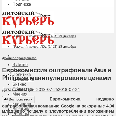
Подписка
Текущий номер:
N52 (1453) 29 декабря
Текущий номер:
N52 (1453) 29 декабря
Духовное пространство
В Литве
Еврокомиссия оштрафовала Asus и
В мире
Политика
Philips за манипулирование ценами
Экономика
Бизнес
Общество
Дата публикации: 2018-07-25
2018-07-24
Мнения
Еврокомиссия, недавно
Вильнюс
🔊 Воспроизвести
Клайпеда
оштрафовавшая компанию Google на рекордные 4,34
Висагинас
млрд евро по делу о злоупотреблении положением
Регионы