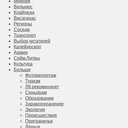
Мнения
Вильнюс
Клайпеда
Висагинас
Регионы
Соседи
Транспорт
Выбор читателей
Калейдоскоп
Армия
Сейм Литвы
Культура
Больше
Фоторепортаж
Туризм
ЛК рекомендует
Сеньорам
Образование
Здравоохранение
Экология
Происшествия
Приграничье
Деньги