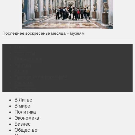
Последнее воскресенье месяца – музеям
О нас
Контакты
Объявления
Афиша
Архив
Правовая информация
Реклама
Подписка
В Литве
В мире
Политика
Экономика
Бизнес
Общество