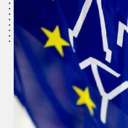
Соседи
Транспорт
Выбор читателей
Калейдоскоп
Армия
Сейм Литвы
Культура
Больше
Фоторепортаж
Туризм
ЛК рекомендует
Сеньорам
Образование
Здравоохранение
Экология
Происшествия
Приграничье
Деньги
Визиты
Выборы
Агроновости
Едим дома
Ищу семью