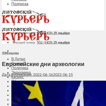
Подписка
Текущий номер:
N52 (1453) 29 декабря
Текущий номер:
N52 (1453) 29 декабря
TOP
,
Культура
В Литве
Европейские дни археологии
В мире
Политика
Экономика
Дата публикации: 2022-06-16
2022-06-15
Бизнес
Общество
Мнения
Вильнюс
Клайпеда
Висагинас
Регионы