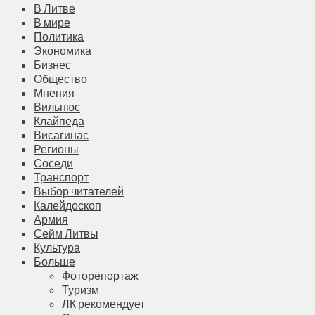
В Литве
В мире
Политика
Экономика
Бизнес
Общество
Мнения
Вильнюс
Клайпеда
Висагинас
Регионы
Соседи
Транспорт
Выбор читателей
Калейдоскоп
Армия
Сейм Литвы
Культура
Больше
Фоторепортаж
Туризм
ЛК рекомендует