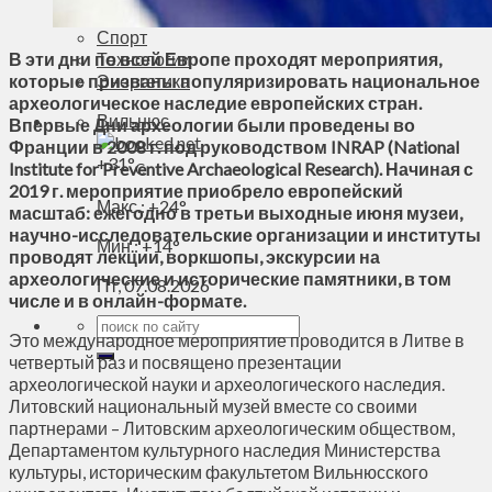
Духовное пространство
Спорт
В эти дни по всей Европе проходят мероприятия,
Технологии
которые призваны популяризировать национальное
Энергетика
археологическое наследие европейских стран.
Вильнюс
Впервые Дни археологии были проведены во
Франции в 2008 г. под руководством INRAP (National
+
31°
Institute for Preventive Archaeological Research). Начиная с
C
2019 г. мероприятие приобрело европейский
Макс.:
+
24°
масштаб: ежегодно в третьи выходные июня музеи,
научно-исследовательские организации и институты
Мин.:
+
14°
проводят лекции, воркшопы, экскурсии на
археологические и исторические памятники, в том
Пт, 07.08.2026
числе и в онлайн-формате.
Это международное мероприятие проводится в Литве в
четвертый раз и посвящено презентации
археологической науки и археологического наследия.
Литовский национальный музей вместе со своими
партнерами – Литовским археологическим обществом,
Департаментом культурного наследия Министерства
культуры, историческим факультетом Вильнюсского