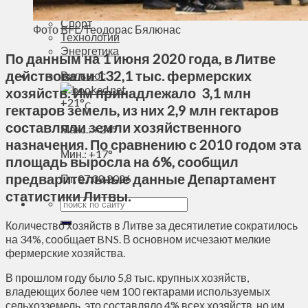
Духовное пространство
Спорт
Фото BFL/Теодорас Бялюнас
Технологии
Энергетика
По данным на 1 июня 2020 года, в Литве
действовали 132,1 тыс. фермерских
Вильнюс
хозяйств. Им принадлежало 3,1 млн
+
21°
C
гектаров земель, из них 2,9 млн гектаров
составляли земли хозяйственного
Макс.:
+
24°
назначения. По сравнению с 2010 годом эта
Мин.:
+
17°
площадь выросла на 6%, сообщил
предварительные данные Департамент
Пт, 07.08.2026
статистики Литвы.
Количество хозяйств в Литве за десятилетие сократилось
на 34%, сообщает BNS. В основном исчезают мелкие
фермерские хозяйства.
В прошлом году было 5,8 тыс. крупных хозяйств,
владеющих более чем 100 гектарами используемых
сельхозземель, это составляло 4% всех хозяйств, но им