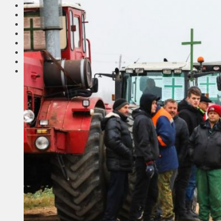
Соседи
Транспорт
Выбор читателей
Калейдоскоп
Армия
Сейм Литвы
Культура
Больше
Фоторепортаж
Туризм
ЛК рекомендует
Сеньорам
Образование
Здравоохранение
Экология
Происшествия
Приграничье
Деньги
Визиты
Выборы
Агроновости
Едим дома
Ищу семью