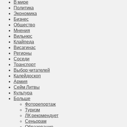
В мире
Политика
Экономика
Бизнес
Общество
Мнения
Вильнюс
Клайпеда
Висагинас
Регионы
Соседи
Транспорт
Выбор читателей
Калейдоскоп
Армия
Сейм Литвы
Культура
Больше
Фоторепортаж
Туризм
ЛК рекомендует
Сеньорам
Образование