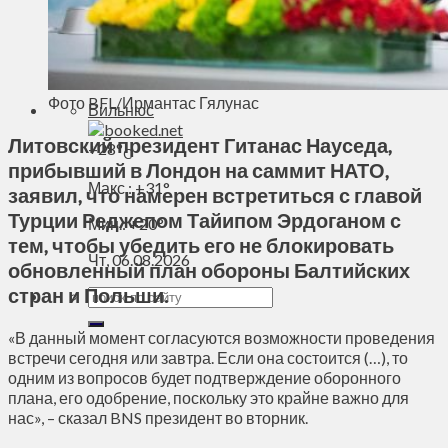
Духовное пространство
Спорт
Технологии
Энергетика
Фото BFL/Ирмантас Гялунас
Вильнюс
Литовский президент Гитанас Науседа,
+
28°
C
прибывший в Лондон на саммит НАТО,
Макс.:
+
31°
заявил, что намерен встретиться с главой
Турции Реджепом Тайипом Эрдоганом с
Мин.:
+
20°
тем, чтобы убедить его не блокировать
Чт, 06.08.2026
обновленный план обороны Балтийских
стран и Польши.
«В данный момент согласуются возможности проведения
встречи сегодня или завтра. Если она состоится (…), то
одним из вопросов будет подтверждение оборонного
плана, его одобрение, поскольку это крайне важно для
нас», – сказал BNS президент во вторник.