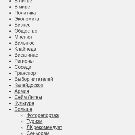
В Литве
В мире
Политика
Экономика
Бизнес
Общество
Мнения
Вильнюс
Клайпеда
Висагинас
Регионы
Соседи
Транспорт
Выбор читателей
Калейдоскоп
Армия
Сейм Литвы
Культура
Больше
Фоторепортаж
Туризм
ЛК рекомендует
Сеньорам