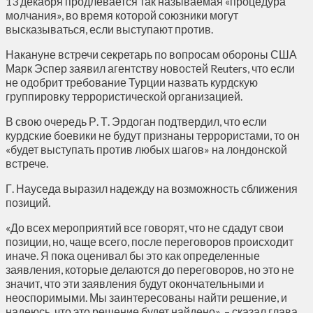
13 декабря продлевается так называемая «процедура
молчания», во время которой союзники могут
высказываться, если выступают против.
Накануне встречи секретарь по вопросам обороны США
Марк Эспер заявил агентству новостей Reuters, что если
не одобрит требование Турции назвать курдскую
группировку террористической организацией.
В свою очередь Р. Т. Эрдоган подтвердил, что если
курдские боевики не будут признаны террористами, то он
«будет выступать против любых шагов» на лондонской
встрече.
Г. Науседа выразил надежду на возможность сближения
позиций.
«До всех мероприятий все говорят, что не сдадут свои
позиции, но, чаще всего, после переговоров происходит
иначе. Я пока оценивал бы это как определенные
заявления, которые делаются до переговоров, но это не
значит, что эти заявления будут окончательными и
неоспоримыми. Мы заинтересованы найти решение, и
надеюсь, что это решение будет найдено», – сказал глава