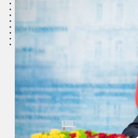
Соседи
Транспорт
Выбор читателей
Калейдоскоп
Армия
Сейм Литвы
Культура
Больше
Фоторепортаж
Туризм
ЛК рекомендует
Сеньорам
Образование
Здравоохранение
Экология
Происшествия
Приграничье
Деньги
Визиты
Выборы
Агроновости
Едим дома
Ищу семью