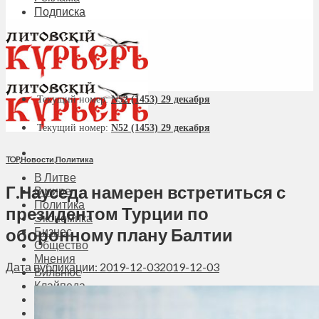
Подписка
Текущий номер:
N52 (1453) 29 декабря
Текущий номер:
N52 (1453) 29 декабря
TOP
,
Новости
,
Политика
В Литве
Г.Науседа намерен встретиться с
В мире
Политика
президентом Турции по
Экономика
оборонному плану Балтии
Бизнес
Общество
Мнения
Дата публикации: 2019-12-03
2019-12-03
Вильнюс
Клайпеда
Висагинас
Регионы