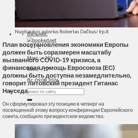
Духовное пространство
Спорт
Технологии
Энергетика
Nuotraukos autorius Robertas Dačkus/ lrp.lt
Вильнюс
План восстановления экономики Европы
+
21°
C
должен быть соразмерен масштабу
Макс.:
+
25°
вызванного COVID-19 кризиса, а
финансовая помощь Евросоюза (ЕС)
Мин.:
+
12°
должны быть доступна незамедлительно,
Вс, 09.08.2026
говорит литовский президент Гитанас
Науседа.
Он сформулировал эту позицию в четверг на
посвященной этому вопросу конференции Европейского
совета, сообщило президентское ведомство.