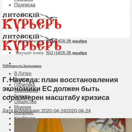
Подписка
Текущий номер:
N52 (1453) 29 декабря
Текущий номер:
N52 (1453) 29 декабря
TOP
,
Новости
,
Экономика
В Литве
Г. Науседа: план восстановления
В мире
Политика
экономики ЕС должен быть
Экономика
соразмерен масштабу кризиса
Бизнес
Общество
Мнения
Дата публикации: 2020-04-24
2020-04-24
Вильнюс
Клайпеда
Висагинас
Регионы