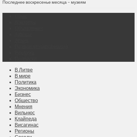
Последнее воскресенье месяца – музеям
О нас
Контакты
Объявления
Афиша
Архив
Правовая информация
Реклама
Подписка
В Литве
В мире
Политика
Экономика
Бизнес
Общество
Мнения
Вильнюс
Клайпеда
Висагинас
Регионы
Соседи