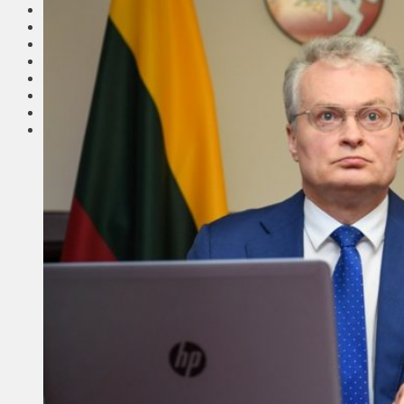
Соседи
Транспорт
Выбор читателей
Калейдоскоп
Армия
Сейм Литвы
Культура
Больше
Фоторепортаж
Туризм
ЛК рекомендует
Сеньорам
Образование
Здравоохранение
Экология
Происшествия
Приграничье
Деньги
Визиты
Выборы
Агроновости
Едим дома
Ищу семью