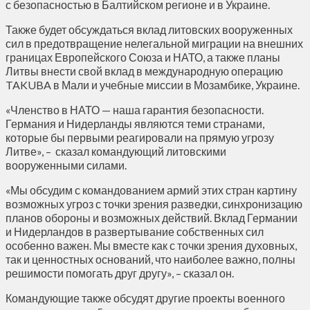
с безопасностью в Балтийском регионе и в Украине.
Также будет обсуждаться вклад литовских вооруженных
сил в предотвращение нелегальной миграции на внешних
границах Европейского Союза и НАТО, а также планы
Литвы внести свой вклад в международную операцию
TAKUBA в Мали и учебные миссии в Мозамбике, Украине.
«Членство в НАТО — наша гарантия безопасности.
Германия и Нидерланды являются теми странами,
которые бы первыми реагировали на прямую угрозу
Литве», – сказал командующий литовскими
вооруженными силами.
«Мы обсудим с командованием армий этих стран картину
возможных угроз с точки зрения разведки, синхронизацию
планов обороны и возможных действий. Вклад Германии
и Нидерландов в развертывание собственных сил
особенно важен. Мы вместе как с точки зрения духовных,
так и ценностных оснований, что наиболее важно, полны
решимости помогать друг другу», – сказал он.
Командующие также обсудят другие проекты военного