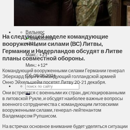
Духовное пространство
Спорт
Технологии
Энергетика
Вильнюс
На следующей неделе командующие
вооруженными силами (ВС) Литвы,
+
21°
C
Германии и Нидерландов обсудят в Литве
Макс.:
+
21°
планы совместной обороны.
Мин.:
+
12°
Командующий вооруженными силами Германии генерал
Сб, 08.08.2026
Эберхард Цорн и командующий голландской армией
Онно Эйхельшейм посетят Литву 20-21 декабря.
Они встретятся с военными их стран, дислоцированными
в литовской Рукле, и обсудят наиболее важные вопросы
военного сотрудничества с командующим литовскими
вооруженными силами, генерал-лейтенантом
Валдемарсом Рупшисом.
На встречах основное внимание будет уделяться ситуации