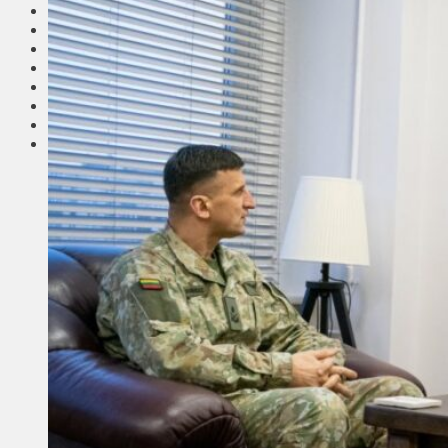
Соседи
Транспорт
Выбор читателей
Калейдоскоп
Армия
Сейм Литвы
Культура
Больше
Фоторепортаж
Туризм
ЛК рекомендует
Сеньорам
Образование
Здравоохранение
Экология
Происшествия
Приграничье
Деньги
Визиты
Выборы
Агроновости
Едим дома
Ищу семью