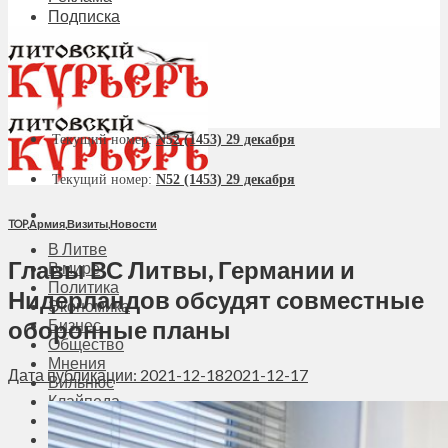
Подписка
Текущий номер:
N52 (1453) 29 декабря
Текущий номер:
N52 (1453) 29 декабря
TOP
,
Армия
,
Визиты
,
Новости
В Литве
Главы ВС Литвы, Германии и
В мире
Политика
Нидерландов обсудят совместные
Экономика
оборонные планы
Бизнес
Общество
Мнения
Дата публикации: 2021-12-18
2021-12-17
Вильнюс
Клайпеда
Висагинас
Регионы