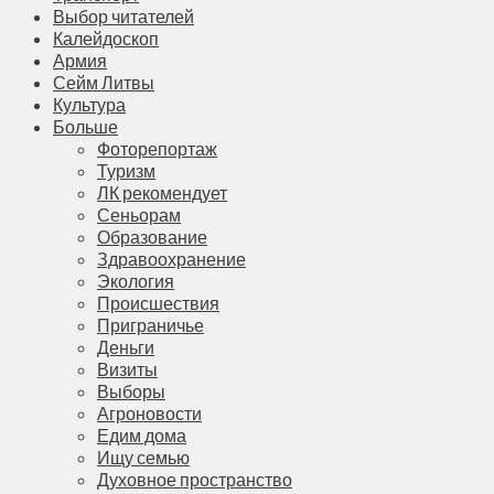
Выбор читателей
Калейдоскоп
Армия
Сейм Литвы
Культура
Больше
Фоторепортаж
Туризм
ЛК рекомендует
Сеньорам
Образование
Здравоохранение
Экология
Происшествия
Приграничье
Деньги
Визиты
Выборы
Агроновости
Едим дома
Ищу семью
Духовное пространство