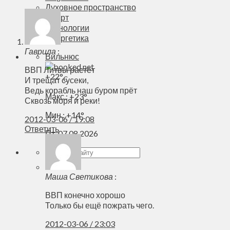
Духовное пространство
Спорт
Технологии
Энергетика
Гаврила
:
Вильнюс
ВВП Литвы растёт
+
22°
C
И трещат сусеки,
Ведь корабль наш буром прёт
Макс.:
+
23°
Сквозь моря и реки!
Мин.:
+
14°
2012-03-06 / 19:08
Ответить
Пт, 07.08.2026
Маша Светикова
:
ВВП конечно хорошо
Только бы ещё пожрать чего.
2012-03-06 / 23:03