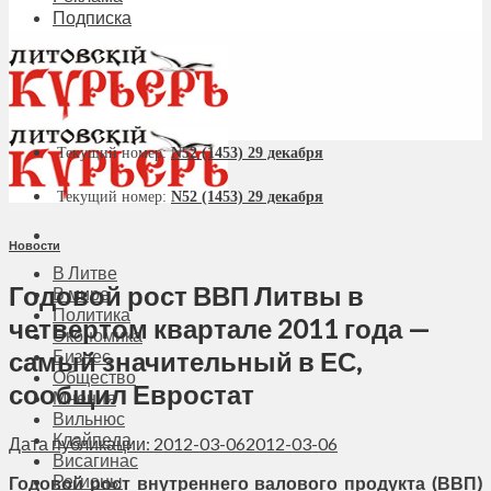
Подписка
Текущий номер:
N52 (1453) 29 декабря
Текущий номер:
N52 (1453) 29 декабря
Новости
В Литве
Годовой рост ВВП Литвы в
В мире
Политика
четвертом квартале 2011 года —
Экономика
самый значительный в ЕС,
Бизнес
Общество
сообщил Евростат
Мнения
Вильнюс
Клайпеда
Дата публикации: 2012-03-06
2012-03-06
Висагинас
Регионы
Годовой рост внутреннего валового продукта (ВВП)