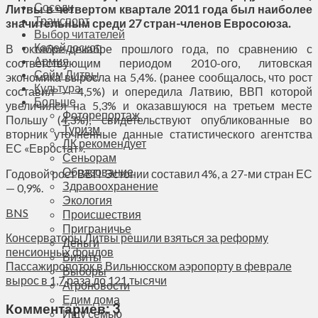
Соседи
Литвы в четвертом квартале 2011 года был наиболее
Транспорт
значительным среди 27 стран-членов Евросоюза.
Выбор читателей
Калейдоскоп
В октябре-декабре прошлого года, по сравнению с
Армия
соответствующим периодом 2010-ого, литовская
Сейм Литвы
экономика выросла на 5,4%. (ранее сообщалось, что рост
Культура
составил — 4,5%) и опередила Латвию, ВВП которой
Больше
увеличился на 5,3% и оказавшуюся на третьем месте
Фоторепортаж
Польшу (4,3%), свидетельствуют опубликованные во
Туризм
вторник уточненные данные статистического агентства
ЛК рекомендует
ЕС «Евростат».
Сеньорам
Образование
Годовой рост ВВП Эстонии составил 4%, а 27-ми стран ЕС
Здравоохранение
— 0,9%.
Экология
BNS
Происшествия
Приграничье
Консерваторы Литвы решили взяться за реформу
Деньги
пенсионных фондов
Визиты
Пассажиропоток в Вильнюсском аэропорту в феврале
Выборы
вырос в 1,7 раза до 121 тысячи
Агроновости
Едим дома
Комментариев: 3
Ищу семью