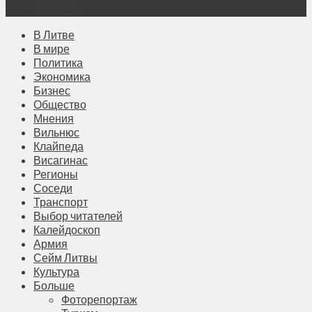
Подписка
В Литве
В мире
Политика
Экономика
Бизнес
Общество
Мнения
Вильнюс
Клайпеда
Висагинас
Регионы
Соседи
Транспорт
Выбор читателей
Калейдоскоп
Армия
Сейм Литвы
Культура
Больше
Фоторепортаж