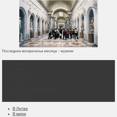
Последнее воскресенье месяца – музеям
О нас
Контакты
Объявления
Афиша
Архив
Правовая информация
Реклама
Подписка
В Литве
В мире