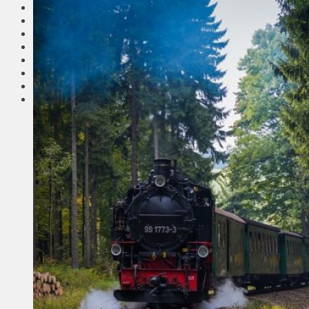
Соседи
Транспорт
Выбор читателей
Калейдоскоп
Армия
Сейм Литвы
Культура
Больше
Фоторепортаж
Туризм
ЛК рекомендует
Сеньорам
Образование
Здравоохранение
Экология
Происшествия
Приграничье
Деньги
Визиты
Выборы
Агроновости
Едим дома
Ищу семью