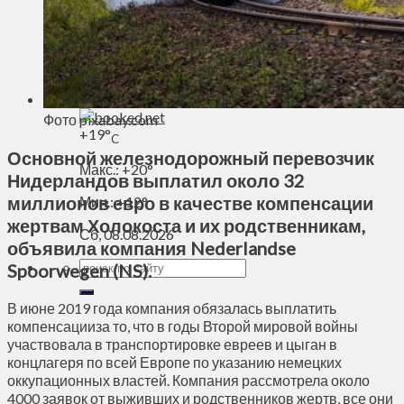
Духовное пространство
Спорт
Технологии
Энергетика
Вильнюс
Фото pixabay.com
+
19°
C
Основной железнодорожный перевозчик
Макс.:
+
20°
Нидерландов выплатил около 32
миллионов евро в качестве компенсации
Мин.:
+
12°
жертвам Холокоста и их родственникам,
Сб, 08.08.2026
объявила компания Nederlandse
Spoorwegen (NS).
В июне 2019 года компания обязалась выплатить
компенсацииза то, что в годы Второй мировой войны
участвовала в транспортировке евреев и цыган в
концлагеря по всей Европе по указанию немецких
оккупационных властей. Компания рассмотрела около
4000 заявок от выживших и родственников жертв, все они