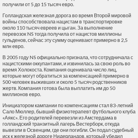
получили от 5 до 15 тысяч евро.
Голландская железная дорога во время Второй мировой
войны способствовала нацистам в транспортировке
около 110 тысяч евреев и цыган. За выполнение
перевозок NS тогда получила от нацистов миллионы
гульденов, сейчас эту сумму оценивают примерно в 2,5
млн евро.
В 2005 году NS официально признала, что сотрудничала с
нацистскими оккупантами, и извинилась за свою роль во
время Холокоста. Компания оценивала число лиц,
которые могут обратиться за компенсацией примерно в
500 человек выживших и около 5 тысяч родственников
жертв. Компания готова была выплатить им до 50
миллионов евро.
Инициатором кампании по компенсациям стал 83-летний
Сало Мюллер, бывший физиотерапевт футбольного клуба
«Аякс». Его родителей перевезли из Амстердама в
голландский транзитный лагерь Вестерборк, откуда
вывезли в Освенцим, где они погибли. Он подал судебный
иск к железной дороге Нидерландов, который убедил