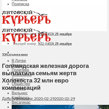
Подписка
Текущий номер:
N52 (1453) 29 декабря
Текущий номер:
N52 (1453) 29 декабря
TOP
,
Сегодня в мире
В Литве
Голландская железная дорога
В мире
Политика
выплатила семьям жертв
Экономика
Холокоста 32 млн евро
Бизнес
Общество
компенсаций
Мнения
Вильнюс
Клайпеда
Дата публикации: 2020-02-29
2020-02-29
Висагинас
Регионы