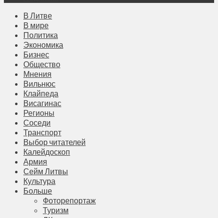
В Литве
В мире
Политика
Экономика
Бизнес
Общество
Мнения
Вильнюс
Клайпеда
Висагинас
Регионы
Соседи
Транспорт
Выбор читателей
Калейдоскоп
Армия
Сейм Литвы
Культура
Больше
Фоторепортаж
Туризм