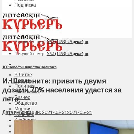
Подписка
Текущий номер:
N52 (1453) 29 декабря
Текущий номер:
N52 (1453) 29 декабря
TOP
,
Новости
,
Общество
,
Политика
В Литве
И. Шимоните: привить двумя
В мире
Политика
дозами 70% населения удастся за
Экономика
лето
Бизнес
Общество
Мнения
Дата публикации: 2021-05-31
2021-05-31
Вильнюс
Клайпеда
Висагинас
Регионы