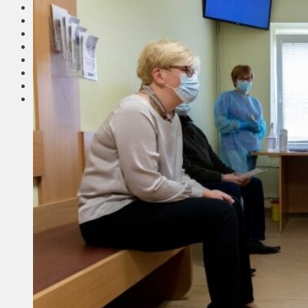
Соседи
Транспорт
Выбор читателей
Калейдоскоп
Армия
Сейм Литвы
Культура
Больше
Фоторепортаж
Туризм
ЛК рекомендует
Сеньорам
Образование
Здравоохранение
Экология
Происшествия
Приграничье
Деньги
Визиты
Выборы
Агроновости
Едим дома
Ищу семью