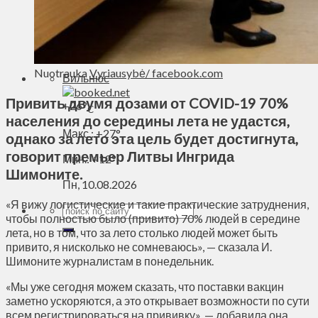
Духовное пространство
Спорт
Технологии
Энергетика
Nuotrauka
Vyriausybė/ facebook.com
Вильнюс
Привить двумя дозами от COVID-19 70%
+
26°
C
населения до середины лета не удастся,
Макс.:
+
27°
однако за лето эта цель будет достигнута,
говорит премьер Литвы Ингрида
Мин.:
+
12°
Шимоните.
Пн, 10.08.2026
«Я вижу логистические и такие практические затруднения,
чтобы полностью было (привито) 70% людей в середине
лета, но в том, что за лето столько людей может быть
привито, я нисколько не сомневаюсь», — сказала И.
Шимоните журналистам в понедельник.
«Мы уже сегодня можем сказать, что поставки вакцин
заметно ускоряются, а это открывает возможности по сути
всем регистрироваться на прививку», — добавила она.