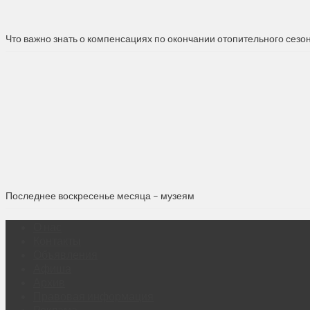
Что важно знать о компенсациях по окончании отопительного сезо
Последнее воскресенье месяца – музеям
О нас
Контакты
Объявления
Афиша
Архив
Правовая информация
Реклама