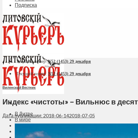
Подписка
Текущий номер:
N52 (1453) 29 декабря
Текущий номер:
N52 (1453) 29 декабря
Виленский Вестник
Индекс «чистоты» – Вильнюс в деся
В Литве
Дата публикации: 2018-06-14
2018-07-05
В мире
Политика
Экономика
Бизнес