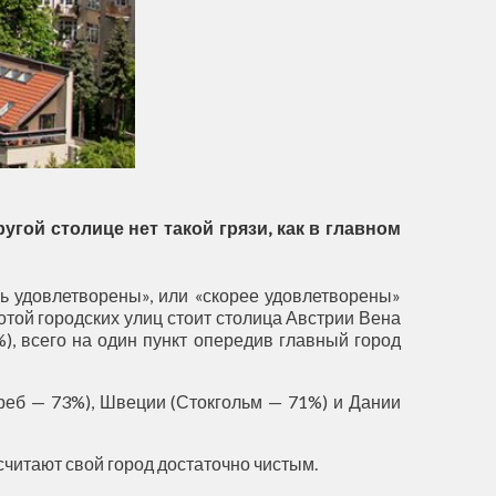
угой столице нет такой грязи, как в главном
нь удовлетворены», или «скорее удовлетворены»
отой городских улиц стоит столица Австрии Вена
), всего на один пункт опередив главный город
греб — 73%), Швеции (Стокгольм — 71%) и Дании
считают свой город достаточно чистым.