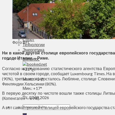
Деньги
Визиты
Выборы
Агроновости
Едим дома
Ищу семью
Духовное пространство
Спорт
Фото BFL
Технологии
Энергетика
Ни в какой другой столице европейского государства 
городе Италии — Риме.
Вильнюс
Согласно исследованию статистического агентства Европ
+
21°
C
чистотой в своем городе, сообщает Luxembourg Times. На 
(90%), третье место досталось Любляне, столице Словени
Макс.:
+
24°
Финляндии Хельсинки (80%).
Мин.:
+
17°
В первую десятку по чистоте вошли также столицы Литвы
Пт, 07.08.2026
(Копенгаген — 69%).
А вот самой грязной столицей европейского государства с