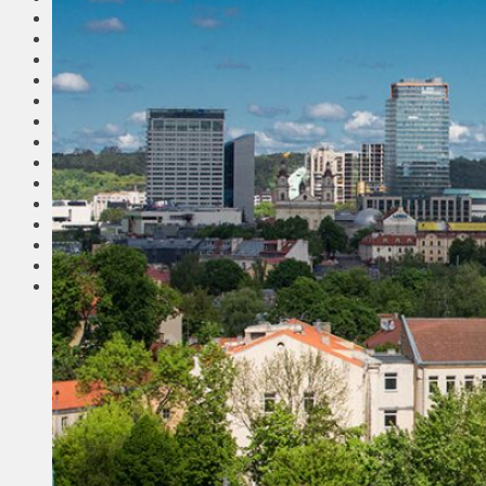
Общество
Мнения
Вильнюс
Клайпеда
Висагинас
Регионы
Соседи
Транспорт
Выбор читателей
Калейдоскоп
Армия
Сейм Литвы
Культура
Больше
Фоторепортаж
Туризм
ЛК рекомендует
Сеньорам
Образование
Здравоохранение
Экология
Происшествия
Приграничье