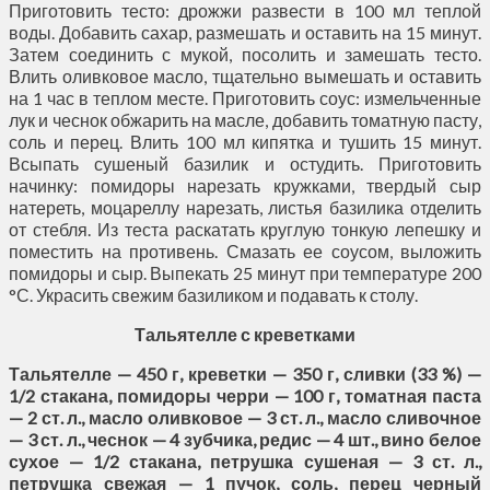
Приготовить тесто: дрожжи развести в 100 мл теплой
воды. Добавить сахар, размешать и оставить на 15 минут.
Затем соединить с мукой, посолить и замешать тесто.
Влить оливковое масло, тщательно вымешать и оставить
на 1 час в теплом месте. Приготовить соус: измельченные
лук и чеснок обжарить на масле, добавить томатную пасту,
соль и перец. Влить 100 мл кипятка и тушить 15 минут.
Всыпать сушеный базилик и остудить. Приготовить
начинку: помидоры нарезать кружками, твердый сыр
натереть, моцареллу нарезать, листья базилика отделить
от стебля. Из теста раскатать круглую тонкую лепешку и
поместить на противень. Смазать ее соусом, выложить
помидоры и сыр. Выпекать 25 минут при температуре 200
°С. Украсить свежим базиликом и подавать к столу.
Тальятелле с креветками
Тальятелле — 450 г, креветки — 350 г, сливки (33 %) —
1/2 стакана, помидоры черри — 100 г, томатная паста
— 2 ст. л., масло оливковое — 3 ст. л., масло сливочное
— 3 ст. л., чеснок — 4 зубчика, редис — 4 шт., вино белое
сухое — 1/2 стакана, петрушка сушеная — 3 ст. л.,
петрушка свежая — 1 пучок, соль, перец черный