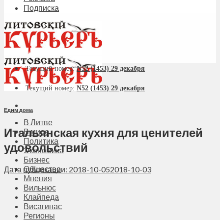
Подписка
Текущий номер:
N52 (1453) 29 декабря
Текущий номер:
N52 (1453) 29 декабря
Едим дома
В Литве
Итальянская кухня для ценителей
В мире
Политика
удовольствий
Экономика
Бизнес
Общество
Дата публикации: 2018-10-05
2018-10-03
Мнения
Вильнюс
Клайпеда
Висагинас
Регионы