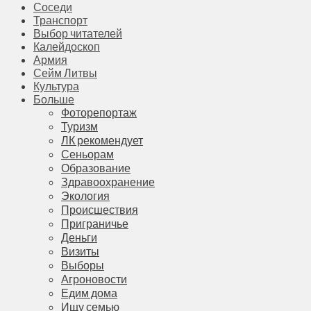
Соседи
Транспорт
Выбор читателей
Калейдоскоп
Армия
Сейм Литвы
Культура
Больше
Фоторепортаж
Туризм
ЛК рекомендует
Сеньорам
Образование
Здравоохранение
Экология
Происшествия
Приграничье
Деньги
Визиты
Выборы
Агроновости
Едим дома
Ищу семью