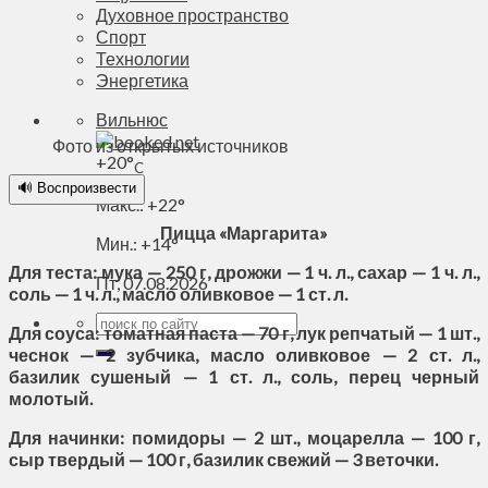
Духовное пространство
Спорт
Технологии
Энергетика
Вильнюс
Фото из открытых источников
+
20°
C
🔊 Воспроизвести
Макс.:
+
22°
Пицца «Маргарита»
Мин.:
+
14°
Для теста: мука — 250 г, дрожжи — 1 ч. л., сахар — 1 ч. л.,
Пт, 07.08.2026
соль — 1 ч. л., масло оливковое — 1 ст. л.
Для соуса: томатная паста — 70 г, лук репчатый — 1 шт.,
чеснок — 2 зубчика, масло оливковое — 2 ст. л.,
базилик сушеный — 1 ст. л., соль, перец черный
молотый.
Для начинки: помидоры — 2 шт., моцарелла — 100 г,
сыр твердый — 100 г, базилик свежий — 3 веточки.