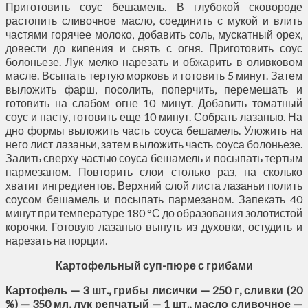
Приготовить соус бешамель. В глубокой сковороде
растопить сливочное масло, соединить с мукой и влить
частями горячее молоко, добавить соль, мускатный орех,
довести до кипения и снять с огня. Приготовить соус
болоньезе. Лук мелко нарезать и обжарить в оливковом
масле. Всыпать тертую морковь и готовить 5 минут. Затем
выложить фарш, посолить, поперчить, перемешать и
готовить на слабом огне 10 минут. Доба­вить томатный
соус и пасту, готовить еще 10 минут. Собрать лазанью. На
дно формы выложить часть соуса бешамель. Уложить на
него лист лазаньи, затем выложить часть соуса болоньезе.
Залить сверху частью соуса бешамель и посыпать тертым
пармезаном. Повторить слои столько раз, на сколько
хватит ингредиентов. Верхний слой листа лазаньи полить
соусом бешамель и посыпать пармезаном. Запекать 40
минут при температуре 180 °С до образования золотистой
корочки. Готовую лазанью вынуть из духовки, остудить и
нарезать на порции.
Картофельный суп-пюре с грибами
Картофель — 3 шт., грибы лисички — 250 г, сливки (20
%) — 350 мл, лук репчатый — 1 шт., масло сливочное —