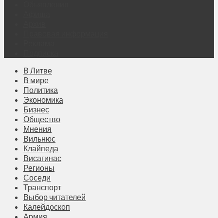
Объявления
Афиша
Архив
Правовая информация
Реклама
Подписка
В Литве
В мире
Политика
Экономика
Бизнес
Общество
Мнения
Вильнюс
Клайпеда
Висагинас
Регионы
Соседи
Транспорт
Выбор читателей
Калейдоскоп
Армия