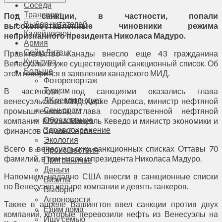
Соседи
Транспорт
Под санкции, в частности, попали
Выбор читателей
высокопоставленные чиновники режима
Калейдоскоп
непризнанного президента Николаса Мадуро.
Армия
Сейм Литвы
Правительство Канады внесло еще 43 гражданина
Культура
Венесуэлы в уже существующий санкционный список. Об
Больше
этом говорится в заявлении канадского МИД.
Фоторепортаж
Туризм
В частности, под санкциями оказались глава
ЛК рекомендует
венесуэльского МИД Хорхе Арреаса, министр нефтяной
Сеньорам
промышленности, глава государственной нефтяной
Образование
компании PDVSA Мануэль Кеведо и министр экономики и
Здравоохранение
финансов Симон Серпа.
Экология
Всего в венесуэльских санкционных списках Оттавы 70
Происшествия
фамилий, в том числе и президента Николаса Мадуро.
Приграничье
Деньги
Напомним, недавно США внесли в санкционные списки
Визиты
по Венесуэле четыре компании и девять танкеров.
Выборы
Агроновости
Также в апреле Вашингтон ввел санкции против двух
Едим дома
компаний, которые перевозили нефть из Венесуэлы на
Ищу семью