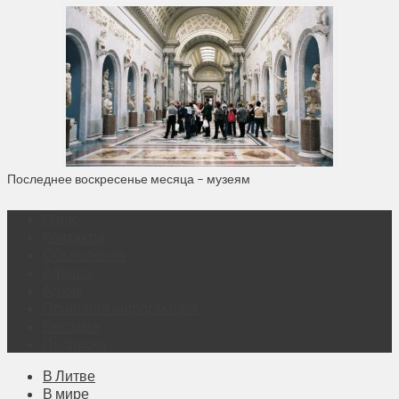
Последнее воскресенье месяца – музеям
О нас
Контакты
Объявления
Афиша
Архив
Правовая информация
Реклама
Подписка
В Литве
В мире