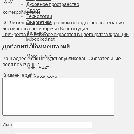
Кубу.
Духовное пространство
Спорт
korrespondent.net
Технологии
Энергетика
КС Литвы: принятая в срочном порядке реорганизация
лесничеств противоречит Конституции
Вильнюс
Три креста в Вильнюсе окрасятся в цвета флага Франции
+
21°
Добавить комментарий
C
Макс.:
+
25°
Ваш адрес email не будет опубликован.
Обязательные
поля помечены
*
Мин.:
+
12°
Комментарий
*
Вс, 09.08.2026
Имя