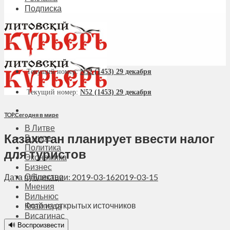
Подписка
Текущий номер:
N52 (1453) 29 декабря
Текущий номер:
N52 (1453) 29 декабря
TOP
,
Сегодня в мире
В Литве
Казахстан планирует ввести налог
В мире
Политика
для туристов
Экономика
Бизнес
Общество
Дата публикации: 2019-03-16
2019-03-15
Мнения
Вильнюс
Фото из открытых источников
Клайпеда
Висагинас
Регионы
🔊 Воспроизвести