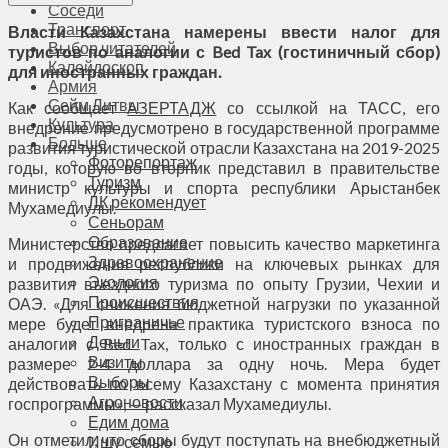
Соседи
Транспорт
Власти Казахстана намерены ввести налог для
Выбор читателей
туристов по аналогии с Bed Tax (гостиничный сбор)
Калейдоскоп
для иностранных граждан.
Армия
Сейм Литвы
Как сообщает
АЗЕРТАДЖ
со ссылкой на ТАСС, его
Культура
внедрение предусмотрено в государственной программе
Больше
развития туристической отрасли Казахстана на 2019-2025
Фоторепортаж
годы, которую во вторник представил в правительстве
Туризм
министр культуры и спорта республики Арыстанбек
ЛК рекомендует
Мухамедиулы.
Сеньорам
Образование
Министерство предлагает повысить качество маркетинга
Здравоохранение
и продвижения республики на ключевых рынках для
Экология
развития въездного туризма по опыту Грузии, Чехии и
Происшествия
ОАЭ. «Для снижения бюджетной нагрузки по указанной
Приграничье
мере будет внедрена практика туристского взноса по
Деньги
аналогии с Bed Tax, только с иностранных граждан в
Визиты
размере 2-4 доллара за одну ночь. Мера будет
Выборы
действовать по всему Казахстану с момента принятия
Агроновости
госпрограммы», — рассказал Мухамедиулы.
Едим дома
Он отметил, что сборы будут поступать на внебюджетный
Ищу семью