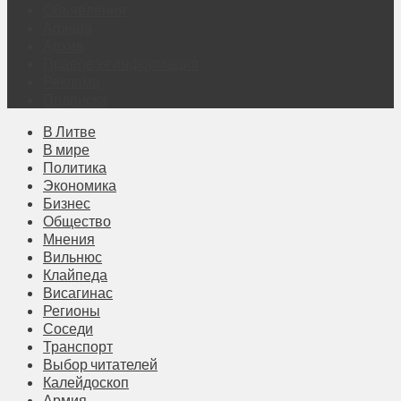
Объявления
Афиша
Архив
Правовая информация
Реклама
Подписка
В Литве
В мире
Политика
Экономика
Бизнес
Общество
Мнения
Вильнюс
Клайпеда
Висагинас
Регионы
Соседи
Транспорт
Выбор читателей
Калейдоскоп
Армия