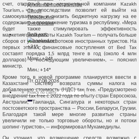
счет, открытый при национальной компании Kazakh
Духовное пространство
Tourism, что впоследствии позволит ей выйти на
Спорт
самоокупаемость и снизить бюджетную нагрузку на ее
Технологии
содержание и продвижение туризма в республику. «Мера
Энергетика
будет также стимулировать эффективность
Вильнюс
маркетинговой работы Kazakh Tourism — получать больше
сборов от увеличения потоков иностранных туристов. На
+
21°
первых этапах финансовые поступления от Bed Tax
C
составят порядка 1,5 млрд тенге в год (около 4 млн
Макс.:
+
24°
долларов) с последующим увеличением», — пояснил
министр.
Мин.:
+
14°
Кроме того, в новой программе планируется ввести в
Пт, 07.08.2026
Казахстане систему возврата суммы налога на
добавленную стоимость (НДС) tax free. «Предусмотрено
внедрение tax free с 2022 года по опыту стран Евросоюза,
Австралии, Таиланда, Сингапура и некоторых стран
постсоветского пространства — России, Беларуси, Грузии.
Благодаря такой мере многие развитые страны
увеличили не только торговые обороты, но и потоки
шопинг-туристов», — информировал Мухамедиулы.
Он уточнил, что возмещение средств возможно с