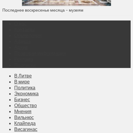
Последнее воскресенье месяца – музеям
О нас
Контакты
Объявления
Афиша
Архив
Правовая информация
Реклама
Подписка
В Литве
В мире
Политика
Экономика
Бизнес
Общество
Мнения
Вильнюс
Клайпеда
Висагинас