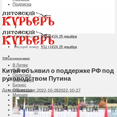
Подписка
Текущий номер:
N52 (1453) 29 декабря
Текущий номер:
N52 (1453) 29 декабря
TOP
,
Сегодня в мире
В Литве
Китай объявил о поддержке РФ под
В мире
Политика
руководством Путина
Экономика
Бизнес
Общество
Дата публикации: 2022-10-28
2022-10-27
Мнения
Вильнюс
Клайпеда
Висагинас
Регионы