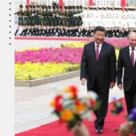
Соседи
Транспорт
Выбор читателей
Калейдоскоп
Армия
Сейм Литвы
Культура
Больше
Фоторепортаж
Туризм
ЛК рекомендует
Сеньорам
Образование
Здравоохранение
Экология
Происшествия
Приграничье
Деньги
Визиты
Выборы
Агроновости
Едим дома
Ищу семью