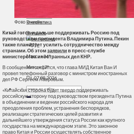
Духовное пространство
Спорт
Технологии
Фото kremlin.ru
Энергетика
Китай готов и дальше поддерживать Россию под
Вильнюс
руководством президента Владимира Путина. Пекин
также планирует усилить сотрудничество между
+
21°
C
странами. Об этом
заявили
в пресс-службе
Макс.:
+
24°
министерства иностранных дел КНР.
Мин.:
+
17°
В сообщении говорится, что глава МИД Китая Ван И
провел телефонный разговор с министром иностранных
Пт, 07.08.2026
дел РФ Сергеем Лавровым.
«Китайская сторона будет твердо поддерживать
российскую сторону под руководством президента Путина
в объединении и ведении российского народа для
преодоления проблем, устранения беспорядков,
реализации стратегических целей развития и
дальнейшего утверждения статуса России как крупного
государства на международном этапе. Это законное
право Китая и России осуществлять собственное