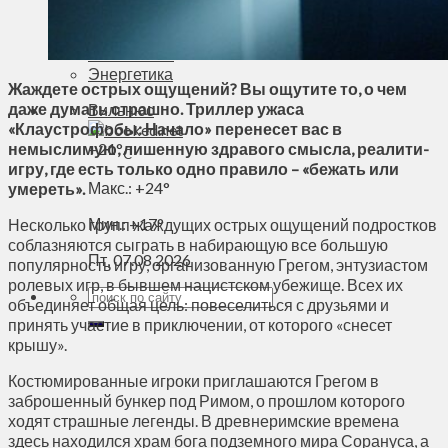
Духовное пространство
Спорт
Технологии
Энергетика
Жаждете острых ощущений? Вы ощутите то, о чем
даже думать страшно. Триллер ужаса
Вильнюс
«Клаустрофобы: Начало» перенесет вас в
немыслимую, лишенную здравого смысла, реалити-
+
21°
C
игру, где есть только одно правило – «бежать или
Макс.:
+
24°
умереть».
Мин.:
+
17°
Несколько групп жаждущих острых ощущений подростков
соблазняются сыграть в набирающую все большую
Пт, 07.08.2026
популярность игру, организованную Грегом, энтузиастом
ролевых игр, в бывшем нацистском убежище. Всех их
объединяет общая цель: повеселиться с друзьями и
принять участие в приключении, от которого «снесет
крышу».
Костюмированные игроки приглашаются Грегом в
заброшенный бункер под Римом, о прошлом которого
ходят страшные легенды. В древнеримские времена
здесь находился храм бога подземного мира Сорануса, а