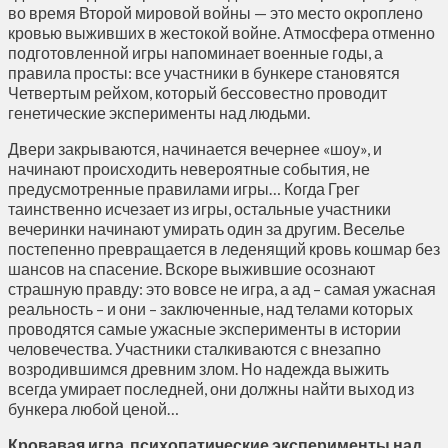
во время Второй мировой войны — это место окроплено
кровью выживших в жестокой войне. Атмосфера отменно
подготовленной игры напоминает военные годы, а
правила просты: все участники в бункере становятся
Четвертым рейхом, который бессовестно проводит
генетические эксперименты над людьми.
Двери закрываются, начинается вечернее «шоу», и
начинают происходить невероятные события, не
предусмотренные правилами игры… Когда Грег
таинственно исчезает из игры, остальные участники
вечеринки начинают умирать один за другим. Веселье
постепенно превращается в леденящий кровь кошмар без
шансов на спасение. Вскоре выжившие осознают
страшную правду: это вовсе не игра, а ад – самая ужасная
реальность – и они – заключенные, над телами которых
проводятся самые ужасные эксперименты в истории
человечества. Участники сталкиваются с внезапно
возродившимся древним злом. Но надежда выжить
всегда умирает последней, они должны найти выход из
бункера любой ценой…
Кровавая игра, психопатические эксперименты над