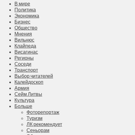
В мире
Политика
Экономика
Бизнес
Общество
Мнения
Вильнюс
Клайпеда
Висагинас
Регионы
Соседи
Транспорт
Выбор читателей
Калейдоскоп
Армия
Сейм Литвы
Культура
Больше
Фоторепортаж
Туризм
ЛК рекомендует
Сеньорам