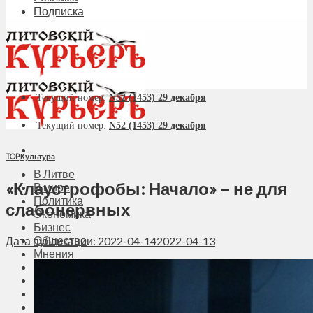
Подписка
Текущий номер:
N52 (1453) 29 декабря
Текущий номер:
N52 (1453) 29 декабря
TOP
,
Культура
В Литве
«Клаустрофобы: Начало» – не для
В мире
Политика
слабонервных
Экономика
Бизнес
Общество
Дата публикации: 2022-04-14
2022-04-13
Мнения
Вильнюс
Клайпеда
Висагинас
Регионы