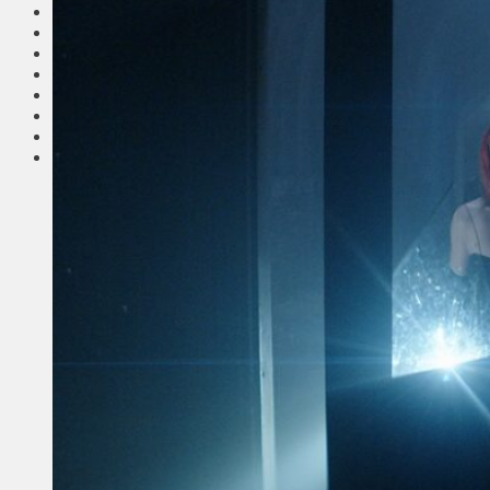
Соседи
Транспорт
Выбор читателей
Калейдоскоп
Армия
Сейм Литвы
Культура
Больше
Фоторепортаж
Туризм
ЛК рекомендует
Сеньорам
Образование
Здравоохранение
Экология
Происшествия
Приграничье
Деньги
Визиты
Выборы
Агроновости
Едим дома
Ищу семью