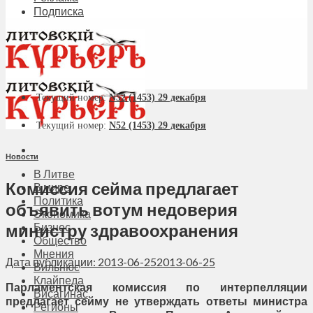
Подписка
Текущий номер:
N52 (1453) 29 декабря
Текущий номер:
N52 (1453) 29 декабря
Новости
В Литве
Комиссия сейма предлагает
В мире
Политика
объявить вотум недоверия
Экономика
министру здравоохранения
Бизнес
Общество
Мнения
Дата публикации: 2013-06-25
2013-06-25
Вильнюс
Клайпеда
Парламентская комиссия по интерпелляции
Висагинас
предлагает сейму не утверждать ответы министра
Регионы