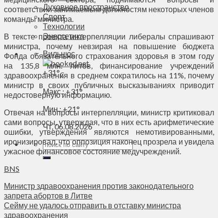
Духовное пространство
соответствии занимаемым должностям некоторых членов
Спорт
команды министра.
Технологии
Энергетика
В тексте проекта интерпелляции либералы спрашивают
министра, почему невзирая на повышение бюджета
Вильнюс
Фонда обязательного страхования здоровья в этом году
на 135,8 млн. литов, финансирование учреждений
+
31°
здравоохранения в среднем сократилось на 11%, почему
C
министр в своих публичных высказываниях приводит
Макс.:
+
31°
недостоверную информацию.
Мин.:
+
21°
Отвечая на вопросы интерпелляции, министр критиковал
сами вопросы, утверждая, что в них есть арифметические
Чт, 06.08.2026
ошибки, утверждения являются немотивированными,
иронизировал, что оппозиция наконец прозрела и увидела
ужасное финансовое состояние медучреждений.
BNS
Министр здравоохранения против законодательного
запрета абортов в Литве
Сейму не удалось отправить в отставку министра
здравоохранения