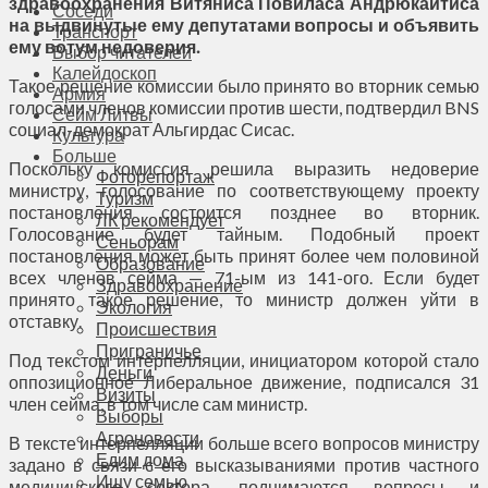
здравоохранения Витяниса Повиласа Андрюкайтиса
Соседи
на выдвинутые ему депутатами вопросы и объявить
Транспорт
ему вотум недоверия.
Выбор читателей
Калейдоскоп
Такое решение комиссии было принято во вторник семью
Армия
голосами членов комиссии против шести, подтвердил BNS
Сейм Литвы
социал-демократ Альгирдас Сисас.
Культура
Больше
Поскольку комиссия решила выразить недоверие
Фоторепортаж
министру, голосование по соответствующему проекту
Туризм
постановления состоится позднее во вторник.
ЛК рекомендует
Голосование будет тайным. Подобный проект
Сеньорам
постановления может быть принят более чем половиной
Образование
всех членов сейма — 71-ым из 141-ого. Если будет
Здравоохранение
принято такое решение, то министр должен уйти в
Экология
отставку.
Происшествия
Приграничье
Под текстом интерпелляции, инициатором которой стало
Деньги
оппозиционное Либеральное движение, подписался 31
Визиты
член сейма, в том числе сам министр.
Выборы
Агроновости
В тексте интерпелляции больше всего вопросов министру
Едим дома
задано в связи с его высказываниями против частного
Ищу семью
медицинского сектора, поднимаются вопросы и