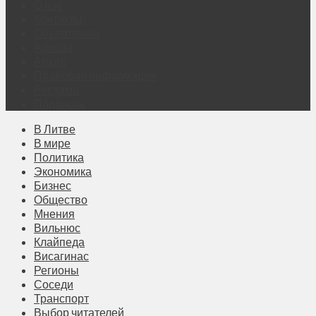
О нас
Контакты
Объявления
Афиша
Архив
Правовая информация
Реклама
Подписка
В Литве
В мире
Политика
Экономика
Бизнес
Общество
Мнения
Вильнюс
Клайпеда
Висагинас
Регионы
Соседи
Транспорт
Выбор читателей