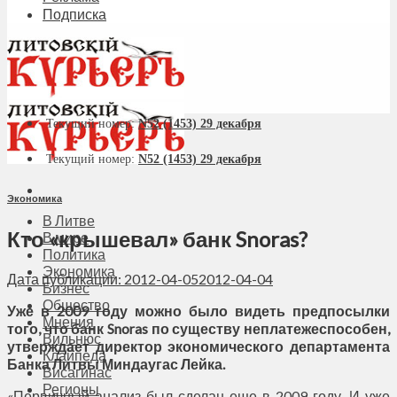
Подписка
Текущий номер:
N52 (1453) 29 декабря
Текущий номер:
N52 (1453) 29 декабря
Экономика
В Литве
Кто «крышевал» банк Snoras?
В мире
Политика
Экономика
Дата публикации: 2012-04-05
2012-04-04
Бизнес
Общество
Уже в 2009 году можно было видеть предпосылки
Мнения
того, что банк
Snoras по существу неплатежеспособен,
Вильнюс
утверждает директор экономического департамента
Клайпеда
Банка Литвы Миндаугас Лейка.
Висагинас
Регионы
«Первичный анализ был сделан еще в 2009 году. И уже