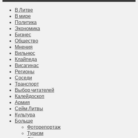
В Литве
В мире
Политика
Экономика
Бизнес
Общество
Мнения
Вильнюс
Клайпеда
Висагинас
Регионы
Соседи
Транспорт
Выбор читателей
Калейдоскоп
Армия
Сейм Литвы
Культура
Больше
Фоторепортаж
Туризм