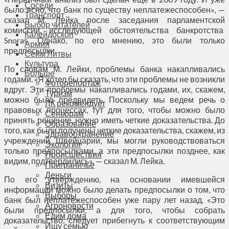
Соседи
было ясно, что банк по существу неплатежеспособен», —
Транспорт
сказал М. Лейка после заседания парламентской
Выбор читателей
комиссии, исследующей обстоятельства банкротства
Калейдоскоп
Snoras. Однако, по его мнению, это были только
Армия
предпосылки.
Сейм Литвы
Культура
По словам М. Лейки, проблемы банка накапливались
Больше
годами. «Я хотел бы сказать, что эти проблемы не возникли
Фоторепортаж
вдруг. Эти проблемы накапливались годами, их, скажем,
Туризм
можно было предвидеть. Поскольку мы ведем речь о
ЛК рекомендует
правовых процессах, тут для того, чтобы можно было
Сеньорам
принять решение, нужно иметь четкие доказательства. До
Образование
того, как были получены четкие доказательства, скажем, из
Здравоохранение
учреждений Швейцарии, мы могли руководствоваться
Экология
только предпосылками, а эти предпосылки позднее, как
Происшествия
видим, подтвердились», — сказал М. Лейка.
Приграничье
Деньги
По его утверждению, на основании имевшейся
Визиты
информации можно было делать предпосылки о том, что
Выборы
банк был неплатежеспособен уже пару лет назад. «Это
Агроновости
были предпосылки, а для того, чтобы собрать
Едим дома
доказательство, следует прибегнуть к соответствующим
Ищу семью