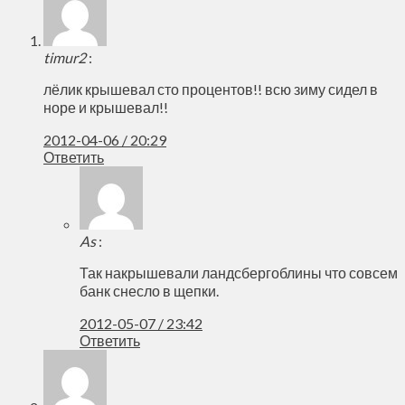
timur2
:
лёлик крышевал сто процентов!! всю зиму сидел в
норе и крышевал!!
2012-04-06 / 20:29
Ответить
As
:
Так накрышевали ландсбергоблины что совсем
банк снесло в щепки.
2012-05-07 / 23:42
Ответить