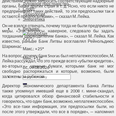
действиям: нужно запросить соответствующие надзорные
Духовное пространство
органы, банки других стран и т. д. Ясно, что если никто не
Спорт
предпринимает таких действий, то эти предпосылки так и
Технологии
остаются предпосылками», — сказал М. Лейка.
Энергетика
Он не взялся отвечать, почему тогда не были предприняты
Вильнюс
меры. «Эти вопросы, наверное, следовало бы задать
тогдашним руководителям банка», — сказал М. Лейка. Как
+
21°
C
известно, раньше Банк Литвы возглавлял Рейнольдиюс
Шаркинас.
Макс.:
+
25°
На вопрос, почему банк Snoras был неплатежеспособен, М.
Мин.:
+
12°
Лейка рассуждал, что это прежде всего «убытки кредитов»,
во-вторых – ценные бумаги, которыми банк не мог
Вс, 09.08.2026
свободно распоряжаться и которые, возможно, были
заложены за рубежом.
Директор экономического департамента Банка Литвы
также упомянул имевший еще в 2008 г. мини-скандал,
когда цитировался обзор финансовой стабильности и
говорилось, что один банк, возможно, неплатежеспособен.
«Это все-таки информация, эти предпосылки были, но
после этого утверждали, что все в порядке», — напомнил