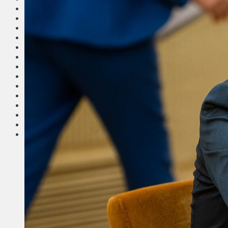
Общество
Мнения
Вильнюс
Клайпеда
Висагинас
Регионы
Соседи
Транспорт
Выбор читателей
Калейдоскоп
Армия
Сейм Литвы
Культура
Больше
Фоторепортаж
Туризм
ЛК рекомендует
Сеньорам
Образование
Здравоохранение
Экология
Происшествия
Приграничье