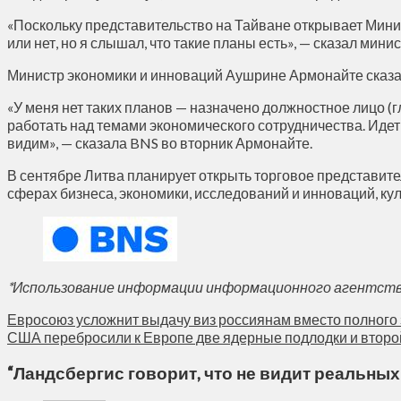
«Поскольку представительство на Тайване открывает Минист
или нет, но я слышал, что такие планы есть», — сказал мини
Министр экономики и инноваций Аушрине Армонайте сказал
«У меня нет таких планов — назначено должностное лицо (
работать над темами экономического сотрудничества. Идет
видим», — сказала BNS во вторник Армонайте.
В сентябре Литва планирует открыть торговое представите
сферах бизнеса, экономики, исследований и инноваций, кул
*Использование информации информационного агентства 
Евросоюз усложнит выдачу виз россиянам вместо полного 
США перебросили к Европе две ядерные подлодки и второ
“
Ландсбергис говорит, что не видит реальны