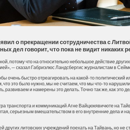
бъявил о прекращении сотрудничества с Литво
ых дел говорит, что пока не видит никаких 
ной, потому что на относительно небольшое действие других 
кцией», — сказал Габриэлюс Ландсбергис журналистам в Сейм
обы очень быстро отреагировать на какой-то политический и
, что это было нужно, мы не считаем, что мы что-то наруши
ть, развиваем и намерены это делать. Точно так же, как это
стра транспорта и коммуникаций Агне Вайцюкявичюте на Тай
Китая, серьезным вмешательством в его внутренние дела и 
 других литовских учреждений поехать на Тайвань, но не ст