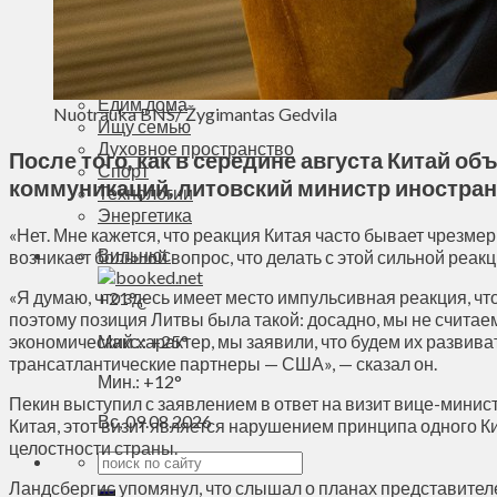
Деньги
Визиты
Выборы
Агроновости
Едим дома
Nuotrauka BNS/ Žygimantas Gedvila
Ищу семью
Духовное пространство
После того, как в середине августа Китай о
Спорт
коммуникаций, литовский министр иностранн
Технологии
Энергетика
«Нет. Мне кажется, что реакция Китая часто бывает чрезмер
Вильнюс
возникает большой вопрос, что делать с этой сильной реа
«Я думаю, что здесь имеет место импульсивная реакция, чт
+
21°
C
поэтому позиция Литвы была такой: досадно, мы не считаем
экономический характер, мы заявили, что будем их развива
Макс.:
+
25°
трансатлантические партнеры — США», — сказал он.
Мин.:
+
12°
Пекин выступил с заявлением в ответ на визит вице-мини
Вс, 09.08.2026
Китая, этот визит является нарушением принципа одного 
целостности страны.
Ландсбергис упомянул, что слышал о планах представителей