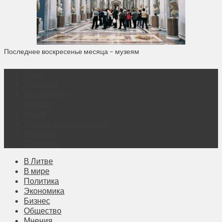
Последнее воскресенье месяца – музеям
О нас
Контакты
Объявления
Афиша
Архив
Правовая информация
Реклама
Подписка
В Литве
В мире
Политика
Экономика
Бизнес
Общество
Мнения