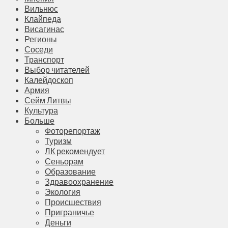
Вильнюс
Клайпеда
Висагинас
Регионы
Соседи
Транспорт
Выбор читателей
Калейдоскоп
Армия
Сейм Литвы
Культура
Больше
Фоторепортаж
Туризм
ЛК рекомендует
Сеньорам
Образование
Здравоохранение
Экология
Происшествия
Приграничье
Деньги