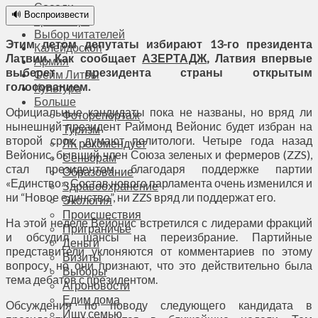
Соседи
🔊 Воспроизвести
Транспорт
Выбор читателей
Этим летом депутаты избирают 13-го президента
Калейдоскоп
Латвии. Как сообщает
АЗЕРТАДЖ
, Латвия впервые
Армия
выберет президента страны открытым
Сейм Литвы
голосованием.
Культура
Больше
Официальные кандидаты пока не названы, но вряд ли
Фоторепортаж
нынешний президент Раймонд Вейонис будет избран на
Туризм
второй срок, думают политологи. Четыре года назад
ЛК рекомендует
Вейонис, бывший член Союза зеленых и фермеров (ZZS),
Сеньорам
стал президентом благодаря поддержке партии
Образование
«Единство». Состав нового парламента очень изменился и
Здравоохранение
ни “Новое единство”, ни ZZS вряд ли поддержат его.
Экология
Происшествия
На этой неделе Вейонис встретился с лидерами фракций
Приграничье
и обсудил шансы на переизбрание. Партийные
Деньги
представители уклоняются от комментариев по этому
Визиты
вопросу, но они признают, что это действительно была
Выборы
тема дебатов с президентом.
Агроновости
Едим дома
Обсуждения по поводу следующего кандидата в
Ищу семью