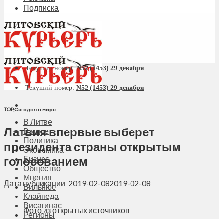
Подписка
Текущий номер:
N52 (1453) 29 декабря
Текущий номер:
N52 (1453) 29 декабря
TOP
,
Сегодня в мире
В Литве
Латвия впервые выберет
В мире
Политика
президента страны открытым
Экономика
голосованием
Бизнес
Общество
Мнения
Дата публикации: 2019-02-08
2019-02-08
Вильнюс
Клайпеда
Висагинас
Фото из открытых источников
Регионы