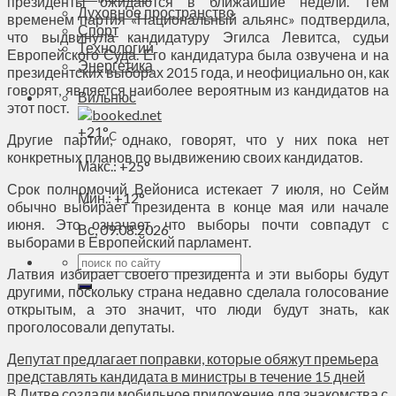
президенты ожидаются в ближайшие недели. Тем
Духовное пространство
временем партия «Национальный альянс» подтвердила,
Спорт
что выдвинула кандидатуру Эгилса Левитса, судьи
Технологии
Европейского Суда. Его кандидатура была озвучена и на
Энергетика
президентских выборах 2015 года, и неофициально он, как
говорят, является наиболее вероятным из кандидатов на
Вильнюс
этот пост.
+
21°
C
Другие партии, однако, говорят, что у них пока нет
конкретных планов по выдвижению своих кандидатов.
Макс.:
+
25°
Срок полномочий Вейониса истекает 7 июля, но Сейм
Мин.:
+
12°
обычно выбирает президента в конце мая или начале
июня. Это означает, что выборы почти совпадут с
Вс, 09.08.2026
выборами в Европейский парламент.
Латвия избирает своего президента и эти выборы будут
другими, поскольку страна недавно сделала голосование
открытым, а это значит, что люди будут знать, как
проголосовали депутаты.
Депутат предлагает поправки, которые обяжут премьера
представлять кандидата в министры в течение 15 дней
В Литве создали мобильное приложение для знакомства с