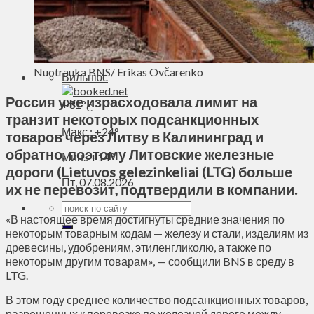
Духовное пространство
Спорт
Технологии
Энергетика
Nuotrauka BNS/ Erikas Ovčarenko
Вильнюс
Россия уже израсходовала лимит на
+
31°
C
транзит некоторых подсанкционных
Макс.:
+
24°
товаров через Литву в Калининград и
обратно, поэтому Литовские железные
Мин.:
+
14°
дороги (Lietuvos gelezinkeliai (LTG) больше
Пт, 07.08.2026
их не перевозит, подтвердили в компании.
«В настоящее время достигнуты средние значения по
некоторым товарным кодам — железу и стали, изделиям из
древесины, удобрениям, этиленгликолю, а также по
некоторым другим товарам», — сообщили BNS в среду в
LTG.
В этом году среднее количество подсанкционных товаров,
разрешенных к перевозке по железной дороге между