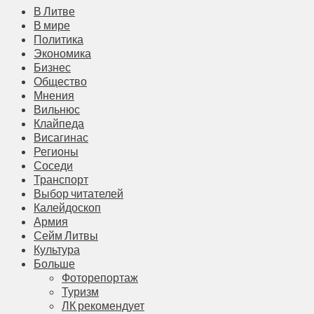
В Литве
В мире
Политика
Экономика
Бизнес
Общество
Мнения
Вильнюс
Клайпеда
Висагинас
Регионы
Соседи
Транспорт
Выбор читателей
Калейдоскоп
Армия
Сейм Литвы
Культура
Больше
Фоторепортаж
Туризм
ЛК рекомендует