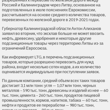
Россией и Калининградом через Литву, основанное на
подготовленных в июле пояснениях Еврокомиссии,
рассчитывается на основе среднего количества товаров,
перевезенных по железной дороге в 2019-2021 годах.
Губернатор Калининградской области Антон Алиханов
заявил во вторник, что эксклав больше не может ввозить
нефть, древесину, удобрения и некоторые другие
подсанкционные товары через территорию Литвы из-за
ограничений Евросоюза.
Как информирует LTG, в перечень подсанкционных
товаров, которые разрешено перевозить для нужд
района, входит несколько сотен кодов, а их количество
оценивается индивидуально при поступлении заявок.
По данным компании, средний объем всех таких товаров
достигает 3,1 млн тонн: угля — 1,07 млн тонн, черных
металлов – 590 тыс. тонн, древесины и изделий из нее — 60
тыс. тонн, цемента – 260 тыс. тонн, продуктов пищевой
промышленности, кормов, напитков, табака — 60 тыс. тонн,
нефти и продуктов ее переработки — 980 тыс. тонн,
остальных товаров — 80 тыс. тонн.