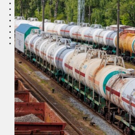
Соседи
Транспорт
Выбор читателей
Калейдоскоп
Армия
Сейм Литвы
Культура
Больше
Фоторепортаж
Туризм
ЛК рекомендует
Сеньорам
Образование
Здравоохранение
Экология
Происшествия
Приграничье
Деньги
Визиты
Выборы
Агроновости
Едим дома
Ищу семью