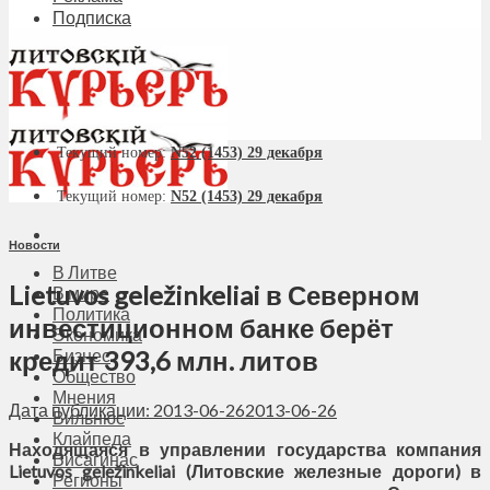
Подписка
Текущий номер:
N52 (1453) 29 декабря
Текущий номер:
N52 (1453) 29 декабря
Новости
В Литве
Lietuvos geležinkeliai в Северном
В мире
Политика
инвестиционном банке берёт
Экономика
кредит 393,6 млн. литов
Бизнес
Общество
Мнения
Дата публикации: 2013-06-26
2013-06-26
Вильнюс
Клайпеда
Находящаяся в управлении государства компания
Висагинас
Lietuvos geležinkeliai (Литовские железные дороги) в
Регионы