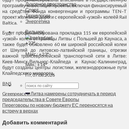
Духовное пространство
программу инвестиций проекты, включая финансируемый
Спорт
на средства Фонда конвергенции и программы TEN–T
Технологии
проект железной дороги с европейской «узкой» колеёй Rail
Энергетика
Baltica.
Вильнюс
Будет профинансирована прокладка 115 км европейской
«узкой» колеи от границы Литвы с Польшей до Каунаса, а
+
22°
также будет обновлено 60 км широкой российской колеи
C
от Шяуляй до литовско-латвийской границы, отрезки
Макс.:
+
23°
важной трансевропейской транспортной сети в Литве:
Киев-Минск-Вильнюс-Клайпеда и Каунас-Калининград,
Мин.:
+
14°
будут созданы центры логистики, железнодорожные пути
Клайпедского морпорта.
Пт, 07.08.2026
BNS
Greenpeace и Литва намерены сотрудничать в период
председательства в Совете Европы
Переговоры по новому бюджету ЕС переносятся на
встречу в верхах
Добавить комментарий