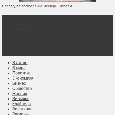
Последнее воскресенье месяца – музеям
О нас
Контакты
Объявления
Афиша
Архив
Правовая информация
Реклама
Подписка
В Литве
В мире
Политика
Экономика
Бизнес
Общество
Мнения
Вильнюс
Клайпеда
Висагинас
Регионы