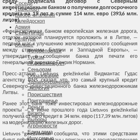
среду подписала договор с Северным
Соседи
инвестиционным банком о получении долгосрочного
Транспорт
кредита на 19 лет в сумме 114 млн. евро (393,6 млн.
Выбор читателей
литов).
Калейдоскоп
Армия
«Финансируемая банком европейская железная дорога,
Сейм Литвы
отрезок которой планируется проложить и в Литве, —
Культура
первый шаг к улучшению железнодорожного сообщения
Больше
между странами Балтии и Заппадной Европы», —
Фоторепортаж
утверждает в сообщении банка для печати его
Туризм
генеральный директор Генрик Норманн.
ЛК рекомендует
Сеньорам
Пресс-атташе Lietuvos geležinkeliai Видмантас Гудас
Образование
агентству BNS сказал, что это самый крупный кредит
Здравоохранение
Северного инвестиционного банка железнодорожникам
Экология
Литвы.
Происшествия
Приграничье
Ранее этот банк тоже инвестировал железнодорожные
Деньги
проекты — в июне прошлого года Lietuvos geležinkeliai
Визиты
получила от него кредит в 34 млн. евро (117,39 млн. литов)
Выборы
на модернизацию железных дорог.
Агроновости
Едим дома
Lietuvos geležinkeliai сообщила, что этими средствами
Ищу семью
будут профинансированы вписанные в государственную