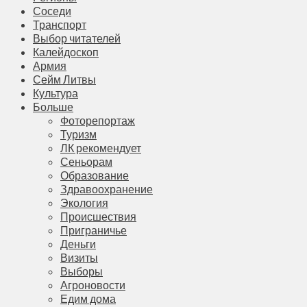
Соседи
Транспорт
Выбор читателей
Калейдоскоп
Армия
Сейм Литвы
Культура
Больше
Фоторепортаж
Туризм
ЛК рекомендует
Сеньорам
Образование
Здравоохранение
Экология
Происшествия
Приграничье
Деньги
Визиты
Выборы
Агроновости
Едим дома