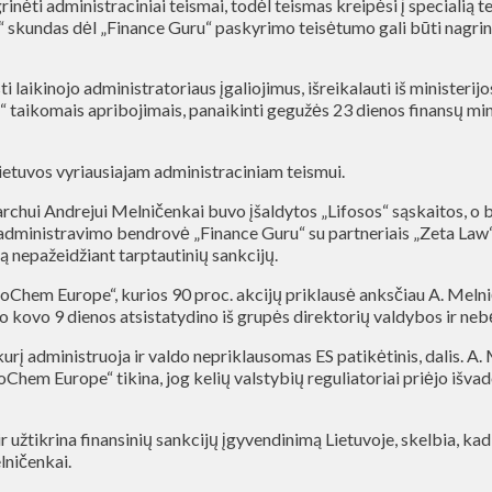
nėti administraciniai teismai, todėl teismas kreipėsi į specialią t
s“ skundas dėl „Finance Guru“ paskyrimo teisėtumo gali būti nagri
ti laikinojo administratoriaus įgaliojimus, išreikalauti iš ministeri
i“ taikomais apribojimais, panaikinti gegužės 23 dienos finansų mi
ietuvos vyriausiajam administraciniam teismui.
archui Andrejui Melničenkai buvo įšaldytos „Lifosos“ sąskaitos, o
dministravimo bendrovė „Finance Guru“ su partneriais „Zeta Law“,
lą nepažeidžiant tarptautinių sankcijų.
EuroChem Europe“, kurios 90 proc. akcijų priklausė anksčiau A. Meln
ovo 9 dienos atsistatydino iš grupės direktorių valdybos ir nebė
rį administruoja ir valdo nepriklausomas ES patikėtinis, dalis. A.
hem Europe“ tikina, jog kelių valstybių reguliatoriai priėjo išva
užtikrina finansinių sankcijų įgyvendinimą Lietuvoje, skelbia, kad „L
lničenkai.