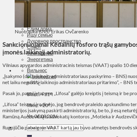
Деньги
Визиты
Выборы
Агроновости
Едим дома
Nuotrauka BNS/ Erikas Ovčarenko
Ищу семью
Духовное пространство
Sankcionuojamai Kėdainių fosforo trąšų gamybos 
Спорт
įmonės laikinąjį administratorių.
Технологии
Энергетика
Vilniaus apygardos administracinis teismas (VAAT) spalio 10 dieną 
Вильнюс
„Įsakymo (dėl laikinojo administratoriaus paskyrimo – BNS) nuosta
net laiku negavusi laikinojo administratoriaus pritarimo“, – BNS
+
31°
C
Pasak jo, pagal įstatymą „Lifosa“ galėjo kreiptis į teismą ir be 
Макс.:
+
31°
„Lifosa“ teismui įrodinėjo, jog bendrovė praleido apskundimo ter
Мин.:
+
20°
ministerijos įsakymą paskirti administratorių, be to, ji esą netur
Чт, 06.08.2026
Ramūną Audzevičių iš advokatų kontoros „Motieka ir Audzeviči
Rugpjūčio pabaigoje VAAT kartą jau buvo atmetęs bendrovės s