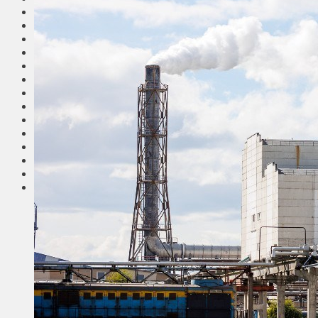
Общество
Мнения
Вильнюс
Клайпеда
Висагинас
Регионы
Соседи
Транспорт
Выбор читателей
Калейдоскоп
Армия
Сейм Литвы
Культура
Больше
Фоторепортаж
Туризм
ЛК рекомендует
Сеньорам
Образование
Здравоохранение
Экология
Происшествия
Приграничье