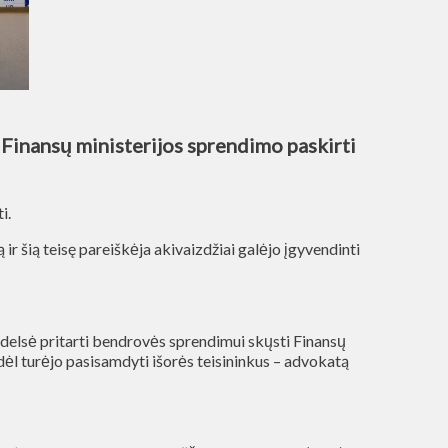
Finansų ministerijos sprendimo paskirti
i.
r šią teisę pareiškėja akivaizdžiai galėjo įgyvendinti
s delsė pritarti bendrovės sprendimui skųsti Finansų
todėl turėjo pasisamdyti išorės teisininkus – advokatą