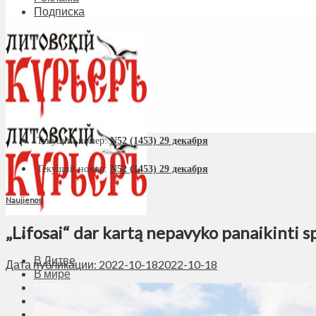
Подписка
Текущий номер:
N52 (1453) 29 декабря
Текущий номер:
N52 (1453) 29 декабря
Naujienos
„Lifosai“ dar kartą nepavyko panaikinti 
В Литве
Дата публикации: 2022-10-18
2022-10-18
В мире
Политика
Экономика
Бизнес