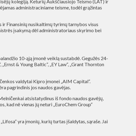
eisėjų kolegiją. Keturių Aukščiausiojo Teismo (LAT) ir
nėjamas administraciniame teisme, todėl grąžintas
jos ir Finansinių nusikaltimų tyrimų tarnybos visus
nistrės įsakymą dėl administratoriaus skyrimo bei
 balandžio 10-ąją įmonė veiklą sustabdė. Gegužės 24-
 „Ernst & Young Baltic“, „EY Law“, „Grant Thornton
ičenkos valdytai Kipro įmonei „AIM Capital“.
ra pagrindinis jos naudos gavėjas.
 Melničenkai atsistatydinus iš fondo naudos gavėjų,
dos, kad nė vienas jų neturi „EuroChem Group“
ifosa“ yra įmonių, kurių turtas įšaldytas, sąraše. Jai