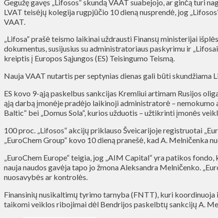
Gegužę gavęs „Lifosos“ skundą VAAT suabejojo, ar ginčą turi nagri
LVAT teisėjų kolegija rugpjūčio 10 dieną nusprendė, jog „Lifoso
VAAT.
„Lifosa“ prašė teismo laikinai uždrausti Finansų ministerijai išplės
dokumentus, susijusius su administratoriaus paskyrimu ir „Lifosa
kreiptis į Europos Sąjungos (ES) Teisingumo Teismą.
Nauja VAAT nutartis per septynias dienas gali būti skundžiama L
ES kovo 9-ąją paskelbus sankcijas Kremliui artimam Rusijos olig
ąją darbą įmonėje pradėjo laikinoji administratorė – nemokumo a
Baltic“ bei „Domus Sola“, kurios užduotis – užtikrinti įmonės veik
100 proc. „Lifosos“ akcijų priklauso Šveicarijoje registruotai „
„EuroChem Group“ kovo 10 dieną pranešė, kad A. Melničenka nuo k
„EuroChem Europe“ teigia, jog „AIM Capital“ yra patikos fondo, ku
nauja naudos gavėja tapo jo žmona Aleksandra Melničenko. „EuroC
nuosavybės ar kontrolės.
Finansinių nusikaltimų tyrimo tarnyba (FNTT), kuri koordinuoja ir 
taikomi veiklos ribojimai dėl Bendrijos paskelbtų sankcijų A. Me