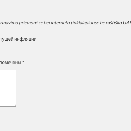
ormavimo priemonėse bei interneto tinklalapiuose be raštiško U
стущей инфляции
 помечены
*