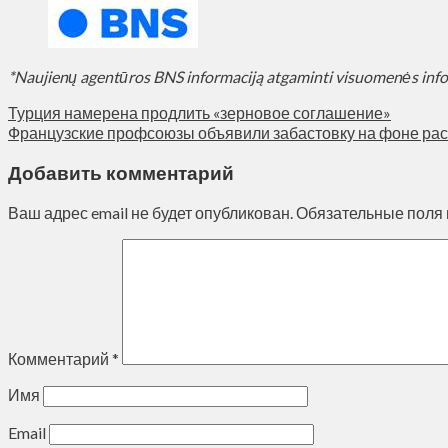
*Naujienų agentūros BNS informaciją atgaminti visuomenės inf
Турция намерена продлить «зерновое соглашение»
Французские профсоюзы объявили забастовку на фоне ра
Добавить комментарий
Ваш адрес email не будет опубликован.
Обязательные поля
Комментарий
*
Имя
Email