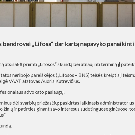
bendrovei „Lifosa“ dar kartą nepavyko panaikinti 
atsisakė priimti „Lifosos“ skundą bei atnaujinti terminą jį pateikt
tos neribojo pareiškėjos („Lifosos – BNS) teisės kreiptis į teismą i
 teigė VAAT atstovas Audris Kutrevičius.
profesionalaus advokato paslaugų.
minus dėl svarbių priežasčių: paskirtas laikinasis administratoriu
ėjo žinių ir patirties ginant savo interesus sudėtinguose ginčuose, 
us“
kundą.