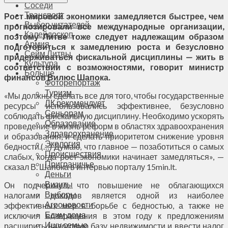
Соседи
Транспорт
Рост мировой экономики замедляется быстрее, чем
Выбор читателей
прогнозировали все международные организации,
Калейдоскоп
поэтому Литве тоже следует надлежащим образом
Армия
подготовиться к замедлению роста и безусловно
Сейм Литвы
придерживаться фискальной дисциплины — жить в
Культура
соответствии с возможностями, говорит министр
Больше
финансов Вилюс Шапока.
Фоторепортаж
Туризм
«Мы должны сделать все для того, чтобы государственные
ЛК рекомендует
ресурсы использовались эффективнее, безусловно
Сеньорам
соблюдать фискальную дисциплину. Необходимо ускорять
Образование
проведение в жизнь реформ в областях здравоохранения
Здравоохранение
и образования, и сделать приоритетом снижение уровня
Экология
бедности.(…) Думаю, что главное — позаботиться о самых
Происшествия
слабых, когда рост экономики начинает замедляться», —
Приграничье
сказал В. Шапока в интервью порталу 15min.lt.
Деньги
Визиты
Он подчеркнул, что повышение не облагающихся
Выборы
налогами доходов является одной из наиболее
Агроновости
эффективных мер в борьбе с бедностью, а также не
Едим дома
исключил возвращения в этом году к предложениям
Ищу семью
расширить налоговую базу недвижимости и ввести налог