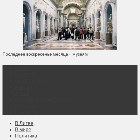
Последнее воскресенье месяца – музеям
О нас
Контакты
Объявления
Афиша
Архив
Правовая информация
Реклама
Подписка
В Литве
В мире
Политика