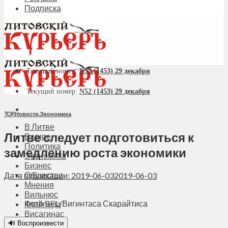
Подписка
Текущий номер:
N52 (1453) 29 декабря
Текущий номер:
N52 (1453) 29 декабря
TOP
,
Новости
,
Экономика
В Литве
Литве следует подготовиться к
В мире
Политика
замедлению роста экономики
Экономика
Бизнес
Общество
Дата публикации: 2019-06-03
2019-06-03
Мнения
Вильнюс
Фото BFL/Вигинтаса Скарайтиса
Клайпеда
Висагинас
Регионы
🔊 Воспроизвести