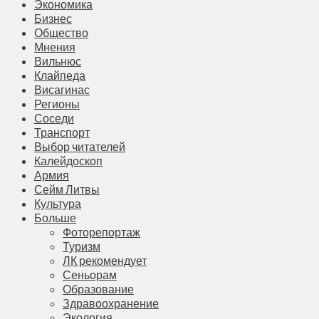
Экономика
Бизнес
Общество
Мнения
Вильнюс
Клайпеда
Висагинас
Регионы
Соседи
Транспорт
Выбор читателей
Калейдоскоп
Армия
Сейм Литвы
Культура
Больше
Фоторепортаж
Туризм
ЛК рекомендует
Сеньорам
Образование
Здравоохранение
Экология