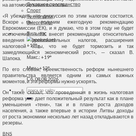
Духовное пространство
на автомобильные выхлопы.
Спорт
«Я убежден, что дискуссия по этим налогом состоится.
Технологии
Вскоре мы получим ежегодную рекомендацию
Энергетика
Еврокомиссии (ЕК), и я думаю, что в этом году не будет
Вильнюс
исключений — ЕК внесет рекомендации относительно
введения дополнительных налогов, расширения
+
17°
налоговой базы, что не будет тормозить и так
C
замедляющийся экономический рост», — сказал В.
Макс.:
+
19°
Шапока.
Мин.:
+
12°
По его словам, преемственность реформ нынешнего
правительства является одним из самых важных
Сб, 08.08.2026
моментов, и эти реформы нужно ускорять.
Он также сказал, что проведенная в жизнь налоговая
реформа уже дает положительный результат как в плане
уменьшения «тени», так и в плане роста доходов
населения, а также впервые в истории Литвы доходы
от роста экономики несколько лет назад откладываются в
резервы.
BNS