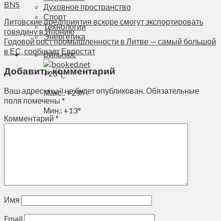
BNS
Духовное пространство
Спорт
Литовские предприятия вскоре смогут экспортировать
Технологии
говядину в Японию
Энергетика
Годовой рост промышленности в Литве — самый большой
в ЕС, сообщает Евростат
Вильнюс
Добавить комментарий
+
23°
C
Ваш адрес email не будет опубликован.
Обязательные
Макс.:
+
29°
поля помечены
*
Мин.:
+
13°
Комментарий
*
Пн, 10.08.2026
Имя
Email